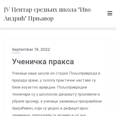
Skip
ЈУ Центар средњих школа "Иво
to
Андрић" Прњавор
content
September 19, 2022
Ученичка пракса
Ученици наше школе из струке Пољопривреда и
прерада хране, у склопу практичне наставе су
били изузетно вриједни. Пољопривредни
техничари су у школском дворишту произвели и
убрали аронију, а ученици занимања прехрамбени
прераћивач, који су уједно и дефицитарно
занимање, прерадили су аронију и од ње