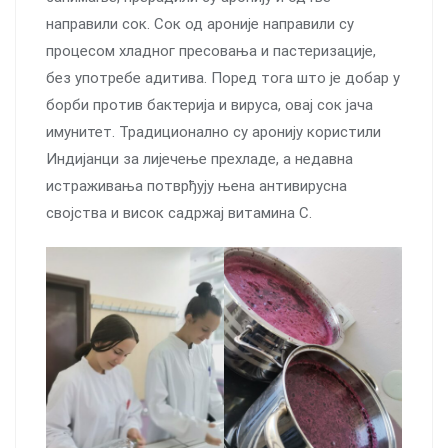
направили сок. Сок од ароније направили су
процесом хладног пресовања и пастеризације,
без употребе адитива. Поред тога што је добар у
борби против бактерија и вируса, овај сок јача
имунитет. Традиционално су аронију користили
Индијанци за лијечење прехладе, а недавна
истраживања потврђују њена антивирусна
својства и висок садржај витамина C.