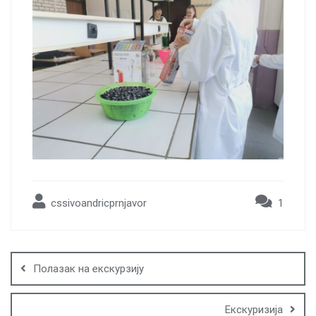
cssivoandricprnjavor
1
Post
navigation
Полазак на екскурзију
Екскуризија