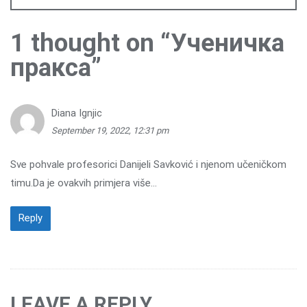
1 thought on “
Ученичка
пракса
”
Diana Ignjic
September 19, 2022, 12:31 pm
Sve pohvale profesorici Danijeli Savković i njenom učeničkom
timu.Da je ovakvih primjera više…
Reply
LEAVE A REPLY