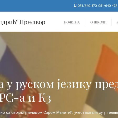
051/640-470, 051/640-472
Андрић" Прњавор
ПОЧЕТНА
О ШКОЛИ
љени у
 професор наше школ
Алые паруса“ у Санк
 РТРС, као и К3 посвећеном
најпознатијих руских празника, „Алые паруса“ ученица наше шк
П