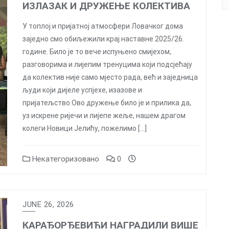
ИЗЛАЗАК И ДРУЖЕЊЕ КОЛЕКТИВА
У топлој и пријатној атмосфери Ловачког дома
заједно смо обиљежили крај наставне 2025/26.
године. Било је то вече испуњено смијехом,
разговорима и лијепим тренуцима који подсјећају
да колектив није само мјесто рада, већ и заједница
људи који дијеле успјехе, изазове и
пријатељство.Ово дружење било је и прилика да,
уз искрене ријечи и лијепе жеље, нашем драгом
колеги Новици Јелићу, пожелимо […]
Некатегоризовано
0
JUNE 26, 2026
КАРАЂОРЂЕВИЋИ НАГРАДИЛИ ВИШЕ