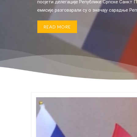
ареним резултатима на домаћим и међународним такмичењима из
боравили су у Санкт Петербургу,
ке Федерације [...]
па су и Сара и професор Марић дал
READ MORE