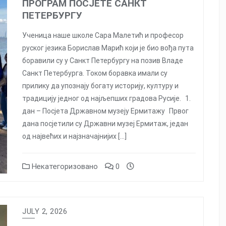
ПРОГРАМ ПОСЈЕТЕ САНКТ
ПЕТЕРБУРГУ
Ученица наше школе Сара Малетић и професор
руског језика Борислав Марић који је био вођа пута
боравили су у Санкт Петербургу на позив Владе
Санкт Петербурга. Током боравка имали су
прилику да упознају богату историју, културу и
традицију једног од најљепших градова Русије. 1.
дан – Посјета Државном музеју Ермитажу Првог
дана посјетили су Државни музеј Ермитаж, један
од највећих и најзначајнијих […]
Некатегоризовано
0
JULY 2, 2026