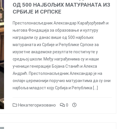
ОД 500 НАЈБОЉИХ МАТУРАНАТА ИЗ
СРБИЈЕ И СРПСКЕ
Престолонасљедник Александар Карађорђевић и
његова Фондација за образовање и културу
наградили су данас више од 500 најбољих
матураната из Србије и Републике Српске за
изузетне академске резултате постигнуте у
средњој школи. Међу награђенима су и наши
ученици генерације Бојана Станић и Алекса
Андрић. Престолонасљедник Александар је на
онлајн церемонији поручио матурантима да су они
најбоља младост коју Србија и Република […]
Некатегоризовано
0