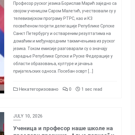
Професор руског језика Борислав Марић заједно са
својом ученицом Саром Малетић, учествовали су у
телевизијском програму РТРС, као и К3
посвећеном посјети делегације Републике Српске
Санкт Петербургу и оствареним резултатима на
домаћим и међународним такмичењима из руског
језика. Током емисије разговарали су о значају
сарадње Републике Српске и Руске Федерације у
области образовања, културе и јачања
пријатељских односа. Посебан осврт […]
Некатегоризовано
0
1 sec read
JULY 10, 2026
Ученица и професор наше школе на