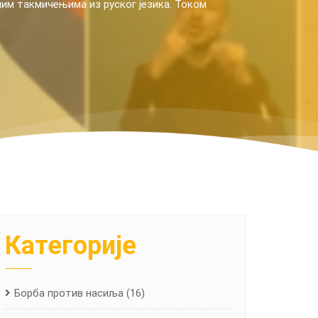
естацији. Њихов боравак привукао је пажњу руских медија,
осјети делегације Републике Српске Санкт Петербургу и оств
мисије разговарали су о значају сарадње Републике Српске и Рус
READ MORE
Категорије
Борба против насиља
(16)