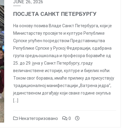
JUNE 26, 2026
ПОСЈЕТА САНКТ ПЕТЕРБУРГУ
На основу позива Владе Санкт Петербурга, који је
Министарству просвјете и културе Републике
Српске упућен посредством Представништва
Републике Српске у Руској Федерацији, одабрана
група средњошколаца и професора боравиће од
25. до 29. јуна у Санкт Петербургу, граду
величанствене историје, културе и бијелих ноћи.
Током свог боравка, имаће прилику да присуствују
традиционалној манифестацији „Ватрена једра“,
јединственом догађају који сваке године окупља
[…]
Некатегоризовано
0