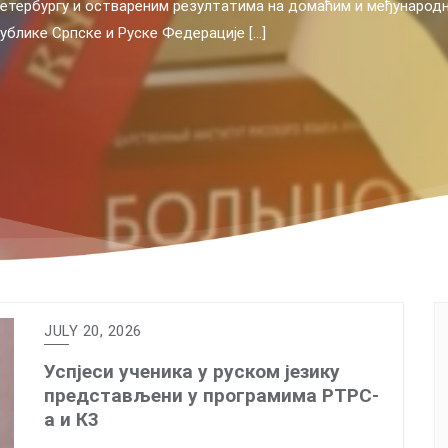
 руског језика. Током
 гдје су имали прилику да присуствују овој јединственој маниф
п
и [...]
е
JULY 20, 2026
Успјеси ученика у руском језику
представљени у програмима РТРС-
а и К3