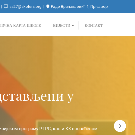
ss27@skolers.org
Раде Врањешевић 1, Прњавор
ЛИЧНА КАРТА ШКОЛЕ
ВИЈЕСТИ
КОНТАКТ
е на прослави
Успјеси ученика у ру
т Петербургу
програмима РТРС-а и
оле Сара Малетић и професор руског језика Борислав Марић
рофесор руског језика Борислав Марић заједно са својом учен