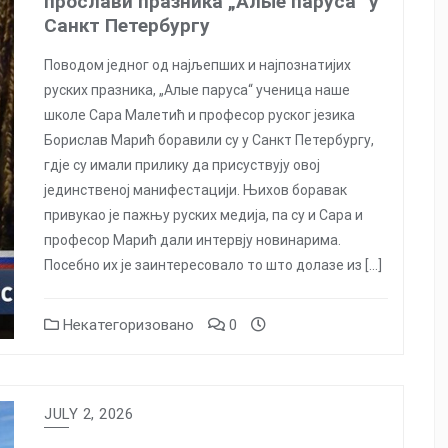
прослави празника „Алые паруса“ у
Санкт Петербургу
Поводом једног од најљепших и најпознатијих
руских празника, „Алые паруса“ ученица наше
школе Сара Малетић и професор руског језика
Борислав Марић боравили су у Санкт Петербургу,
гдје су имали прилику да присуствују овој
јединственој манифестацији. Њихов боравак
привукао је пажњу руских медија, па су и Сара и
професор Марић дали интервју новинарима.
Посебно их је заинтересовало то што долазе из […]
Некатегоризовано
0
JULY 2, 2026