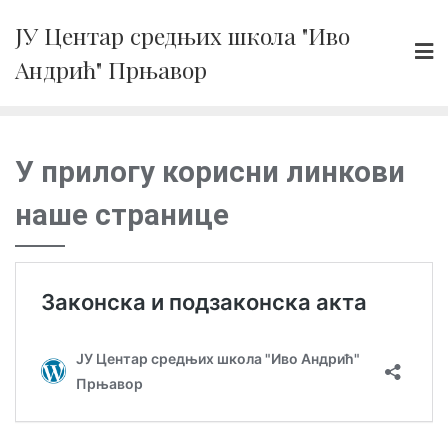
Skip
ЈУ Центар средњих школа "Иво
to
Андрић" Прњавор
content
У прилогу корисни линкови
наше странице