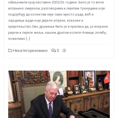
обиљежили крај наставне 2025/26. године. Било је то вече
испуњено смијехом, разговорима и лијепим тренуцима који
подсјећају да колектив није само мјесто рада, већ и
заједница људи који дијеле успјехе, изазове и
пријатељство.Ово дружење било је и прилика да, уз искрене
ријечи и лијепе жеље, нашем драгом колеги Новици Јелићу,
пожелимо […]
Некатегоризовано
0