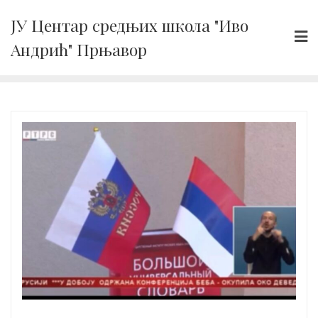
Skip
ЈУ Центар средњих школа "Иво
to
Андрић" Прњавор
content