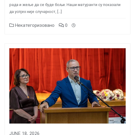
рада и жеље да се буде бољи. Наши матуранти су показали
да успјех није случајност, […]
Некатегоризовано
0
JUNE 18, 2026