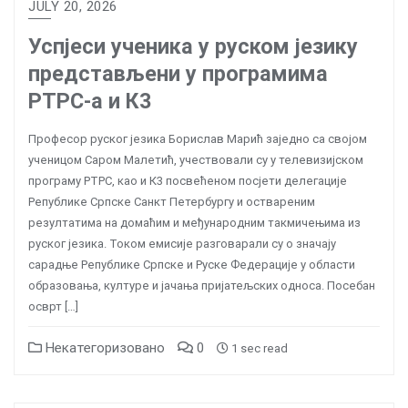
JULY 20, 2026
Успјеси ученика у руском језику
представљени у програмима
РТРС-а и К3
Професор руског језика Борислав Марић заједно са својом
ученицом Саром Малетић, учествовали су у телевизијском
програму РТРС, као и К3 посвећеном посјети делегације
Републике Српске Санкт Петербургу и оствареним
резултатима на домаћим и међународним такмичењима из
руског језика. Током емисије разговарали су о значају
сарадње Републике Српске и Руске Федерације у области
образовања, културе и јачања пријатељских односа. Посебан
осврт […]
Некатегоризовано
0
1 sec read