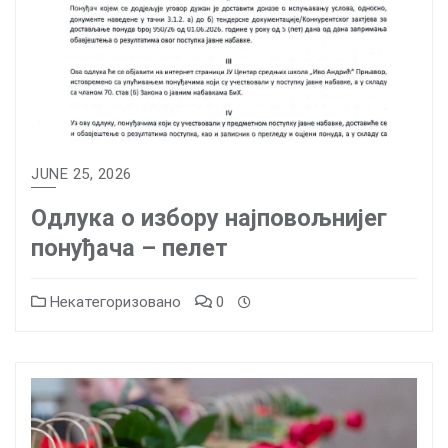
JUNE 25, 2026
Одлука о избору најповољнијег
понуђача – пелет
Некатегоризовано
0