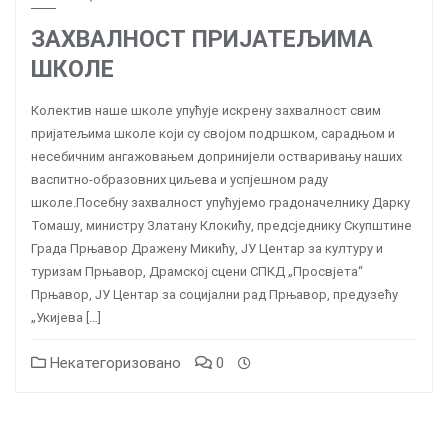
ЗАХВАЛНОСТ ПРИЈАТЕЉИМА
ШКОЛЕ
Колектив наше школе упућује искрену захвалност свим
пријатељима школе који су својом подршком, сарадњом и
несебичним ангажовањем допринијели остваривању наших
васпитно-образовних циљева и успјешном раду
школе.Посебну захвалност упућујемо градоначелнику Дарку
Томашу, министру Златану Клокићу, предсједнику Скупштине
Града Прњавор Дражену Микићу, ЈУ Центар за културу и
туризам Прњавор, Драмској сцени СПКД „Просвјета“
Прњавор, ЈУ Центар за социјални рад Прњавор, предузећу
„Укијева […]
Некатегоризовано
0
Posts