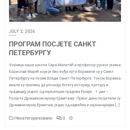
JULY 2, 2026
ПРОГРАМ ПОСЈЕТЕ САНКТ
ПЕТЕРБУРГУ
Ученица наше школе Сара Малетић и професор руског језика
Борислав Марић који је био вођа пута боравили су у Санкт
Петербургу на позив Владе Санкт Петербурга. Током боравка
имали су прилику да упознају богату историју, културу и
традицију једног од најљепших градова Русије. 1. дан –
Посјета Државном музеју Ермитажу Првог дана посјетили су
Државни музеј Ермитаж, један од највећих и најзначајнијих […]
Некатегоризовано
0