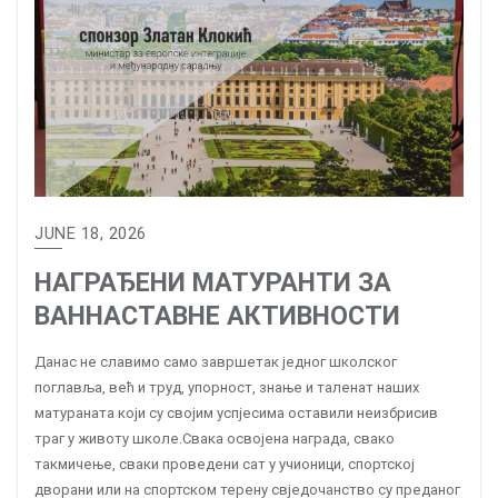
JUNE 18, 2026
НАГРАЂЕНИ МАТУРАНТИ ЗА
ВАННАСТАВНЕ АКТИВНОСТИ
Данас не славимо само завршетак једног школског
поглавља, већ и труд, упорност, знање и таленат наших
матураната који су својим успјесима оставили неизбрисив
траг у животу школе.Свака освојена награда, свако
такмичење, сваки проведени сат у учионици, спортској
дворани или на спортском терену свједочанство су преданог