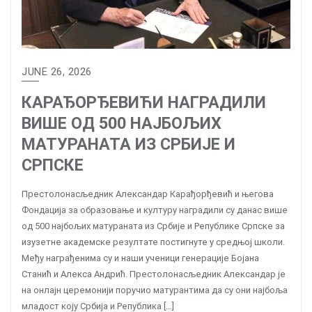
JUNE 26, 2026
КАРАЂОРЂЕВИЋИ НАГРАДИЛИ
ВИШЕ ОД 500 НАЈБОЉИХ
МАТУРАНАТА ИЗ СРБИЈЕ И
СРПСКЕ
Престолонасљедник Александар Карађорђевић и његова
Фондација за образовање и културу наградили су данас више
од 500 најбољих матураната из Србије и Републике Српске за
изузетне академске резултате постигнуте у средњој школи.
Међу награђенима су и наши ученици генерације Бојана
Станић и Алекса Андрић. Престолонасљедник Александар је
на онлајн церемонији поручио матурантима да су они најбоља
младост коју Србија и Република […]