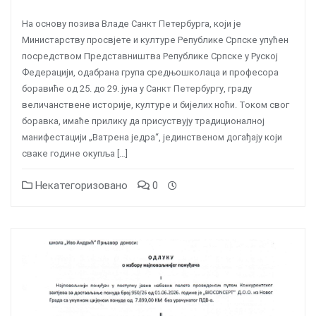
На основу позива Владе Санкт Петербурга, који је
Министарству просвјете и културе Републике Српске упућен
посредством Представништва Републике Српске у Руској
Федерацији, одабрана група средњошколаца и професора
боравиће од 25. до 29. јуна у Санкт Петербургу, граду
величанствене историје, културе и бијелих ноћи. Током свог
боравка, имаће прилику да присуствују традиционалној
манифестацији „Ватрена једра“, јединственом догађају који
сваке године окупља […]
Некатегоризовано
0