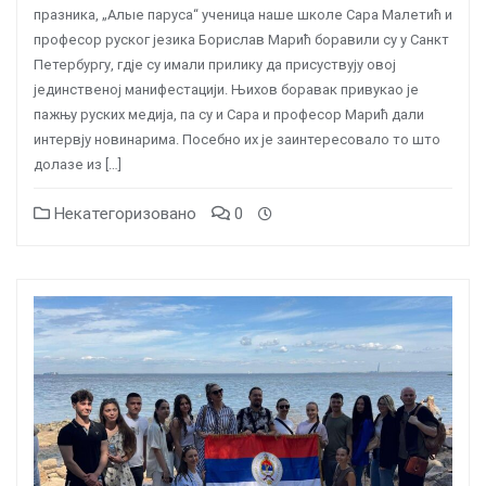
празника, „Алые паруса“ ученица наше школе Сара Малетић и
професор руског језика Борислав Марић боравили су у Санкт
Петербургу, гдје су имали прилику да присуствују овој
јединственој манифестацији. Њихов боравак привукао је
пажњу руских медија, па су и Сара и професор Марић дали
интервју новинарима. Посебно их је заинтересовало то што
долазе из […]
Некатегоризовано
0