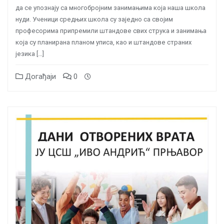
да се упознају са многобројним занимањима која наша школа
нуди. Ученици средњих школа су заједно са својим
професорима припремили штандове свих струка и занимања
која су планирана планом уписа, као и штандове страних
језика […]
Догађаји
0