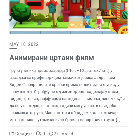
MAY 16, 2022
Анимирани цртани филм
Група ученика првих разреда (I-1ек + I-2цар.тех./пит.) у
сарадњи са професорицом њемачког језика Јадранком
Видовић направила је кратки промотивни видео о упису у
нашу школу. Ограђују се од изговореног садржаја у овом
видео, тј. не издвајају само наведена занимања, напомињући
да се у наредној школској години могу уписати сљедећа
занимања: струка: Машинство и обрада метала техничар
мехатронике аутомеханичар бравар-заваривач струка: […]
Секције
0
2 sec read