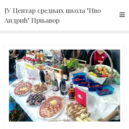
Skip
ЈУ Центар средњих школа "Иво
to
Андрић" Прњавор
content