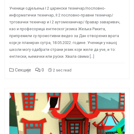
Ученици одјељења I 2 царински техничар/пословно-
информатички техничар, II 2 пословно-правни техничар/
трговачки техничар и I 2 аутомеханичар/ бравар заваривач,
као и професорица енглеског језика Жељка Ракита,
припремили су промотивни видео за Дан отворених врата
који је планиран сутра, 18.05.2022. године. Ученици у нашој
школи могу одабрати страни језик који желе да уче, и то:
енглески, њемачки или руски. Хвала свима […]
Секције
0
2 sec read