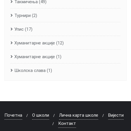
Такмичења
(49)
Турнири
(2)
Упис
(17)
Хуманитарне aкције
(12)
Хуманитарне акције
(1)
Школска слава
(1)
Почетна
О школи
Лична карта школе
Вијести
Контакт