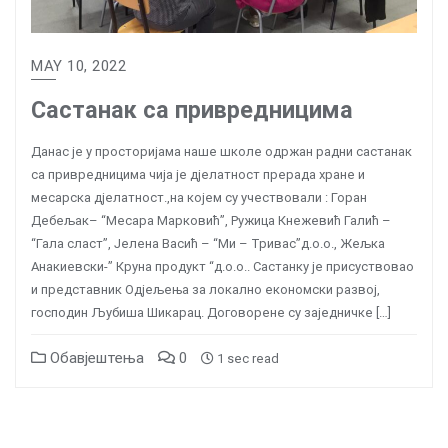
MAY 10, 2022
Састанак са привредницима
Данас је у просторијама наше школе одржан радни састанак
са привредницима чија је дјелатност прерада хране и
месарска дјелатност.,на којем су учествовали : Горан
Дебељак– “Месара Марковић”, Ружица Кнежевић Галић –
“Гала сласт”, Јелена Васић – “Ми – Тривас”д.о.о., Жељка
Анакиевски-” Круна продукт “д.о.о.. Састанку је присуствовао
и представник Одјељења за локално економски развој,
господин Љубиша Шикарац. Договорене су заједничке […]
Обавјештења
0
1 sec read
Posts