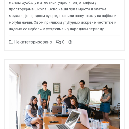
малом фудбалу и атлетици, уприличен је пријем у
просторијама школе. Освојивши прва мјеста и златне
медаље, још једном су представили нашу школу на најбољи
могући начин. Овом приликом упућујемо искрене честитке и
надамо се најбољим успјесима и у наредном периоду!
Некатегоризовано
0