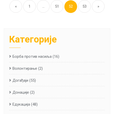
pagination
«
1
…
51
52
53
»
Категорије
Борба против насиља
(16)
Волонтирање
(2)
Догађаји
(55)
Донације
(2)
Едукација
(48)