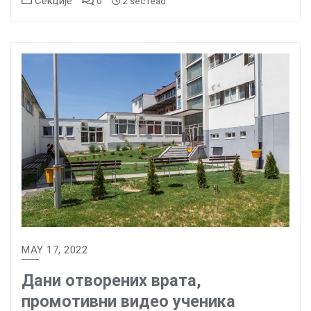
Секције
0
2 sec read
MAY 17, 2022
Дани отворених врата,
промотивни видео ученика