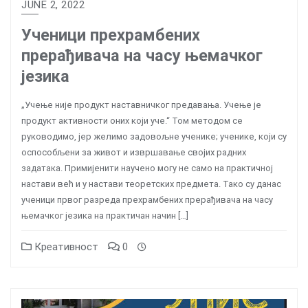
JUNE 2, 2022
Ученици прехрамбених
прерађивача на часу њемачког
језика
„Учење није продукт наставничког предавања. Учење је
продукт активности оних који уче.“ Том методом се
руководимо, јер желимо задовољне ученике; ученике, који су
оспособљени за живот и извршавање својих радних
задатака. Примијенити научено могу не само на практичној
настави већ и у настави теоретских предмета. Тако су данас
ученици првог разреда прехрамбених прерађивача на часу
њемачког језика на практичан начин […]
Креативност
0