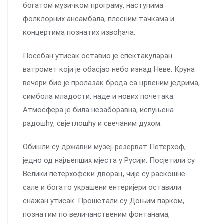
богатом музичком програму, наступима
фолклорних ансамбала, плесним тачкама и
концертима познатих извођача.
Посебан утисак оставио је спектакуларан
ватромет који је обасјао небо изнад Неве. Круна
вечери био је пролазак брода са црвеним једрима,
симбола младости, наде и нових почетака.
Атмосфера је била незаборавна, испуњена
радошћу, свјетлошћу и свечаним духом.
Обишли су државни музеј-резерват Петерхоф,
једно од најљепших мјеста у Русији. Посјетили су
Велики петерхофски дворац, чије су раскошне
сале и богато украшени ентеријери оставили
снажан утисак. Прошетали су Доњим парком,
познатим по величанственим фонтанама,