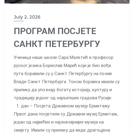
July 2, 2026
ПРОГРАМ ПОСЈЕТЕ
САНКТ ПЕТЕРБУРГУ
Ученица наше школе Сара Малетић и професор
руског језика Борислав Марић који је био вођа
пута боравили су у Санкт Петербургу на позив
Владе Санкт Петербурга. Током боравка имали су
прилику да упознају богату историју, културу и
традицију једног од најљепших градова Русије.
1. дан – Посјета Државном музеју Ермитажу
Првог дана посјетили су Државни музеј Ермитаж,
један од највећих и најзначајнијих музеја на
свијету. Имали су прилику да виде драгоцјена