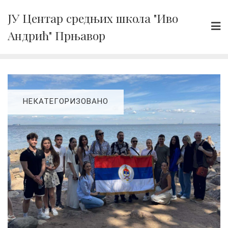
Skip
ЈУ Центар средњих школа "Иво
to
Андрић" Прњавор
content
НЕКАТЕГОРИЗОВАНО