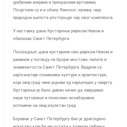
уређеним алејама и прекрасним вртовима.
Посјетили су и и обалу Финског залива, чија
природна љепота употпуњује чар овог комплекса.
У наставку данa-Крстарење ријеком Невом и
обилазак Санкт Петербурга
Посљедњег дана крстарили смо ријеком Невом и
уживали у погледу на бројне мостове, палате и
знаменитости Санкт Петербурга. Видјели су
најпознатије споменике културе и архитектуре,
који овај град чине једним од најљепших у свијету.
Крстарење је било диван начин да завршимо
наше путовање и понесемо незаборавне
успомене на овај изузетан град.
Боравак у Санкт Петербургу био је драгоцјено
искуство које ће им остати у трајном сјећању.