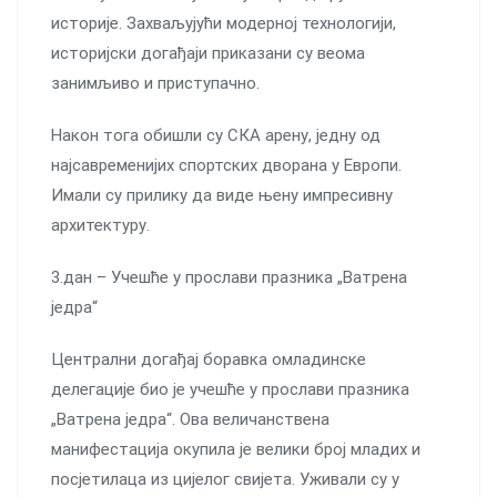
историје. Захваљујући модерној технологији,
историјски догађаји приказани су веома
занимљиво и приступачно.
Након тога обишли су СКА арену, једну од
најсавременијих спортских дворана у Европи.
Имали су прилику да виде њену импресивну
архитектуру.
3.дан – Учешће у прослави празника „Ватрена
једра“
Централни догађај боравка омладинске
делегације био је учешће у прослави празника
„Ватрена једра“. Ова величанствена
манифестација окупила је велики број младих и
посјетилаца из цијелог свијета. Уживали су у