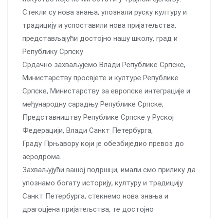
Стекли су нова знања, упознали руску културу и
традицију и успоставили нова пријатељства,
представљајући достојно нашу школу, град и
Републику Српску.
Срдачно захваљујемо Влади Републике Српске,
Министарству просвјете и културе Републике
Српске, Министарству за европске интеграције и
међународну сарадњу Републике Српске,
Представништву Републике Српске у Руској
Федерацији, Влади Санкт Петербурга,
Граду Прњавору који је обезбиједио превоз до
аеродрома.
Захваљујући вашој подршци, имали смо прилику да
упознамо богату историју, културу и традицију
Санкт Петербурга, стекнемо нова знања и
драгоцјена пријатељства, те достојно