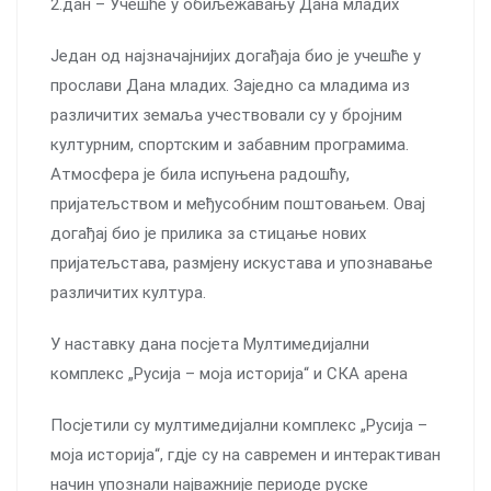
2.дан – Учешће у обиљежавању Дана младих
Један од најзначајнијих догађаја био је учешће у
прослави Дана младих. Заједно са младима из
различитих земаља учествовали су у бројним
културним, спортским и забавним програмима.
Атмосфера је била испуњена радошћу,
пријатељством и међусобним поштовањем. Овај
догађај био је прилика за стицање нових
пријатељстава, размјену искустава и упознавање
различитих култура.
У наставку дана посјета Мултимедијални
комплекс „Русија – моја историја“ и СКА арена
Посјетили су мултимедијални комплекс „Русија –
моја историја“, гдје су на савремен и интерактиван
начин упознали најважније периоде руске