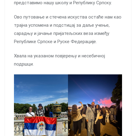
представимо нашу школу и Републику Српску.
Ово путовање и стечена искуства остаће нам као
трајна успомена и подстицај за даље учење,
сарадњу и јачање пријатељских веза између
Републике Српске и Руске Федерације.
Хвала на указаном повјерењу и несебичној
подршци.