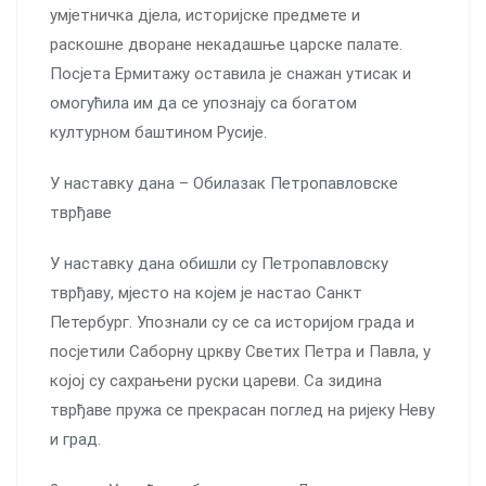
умјетничка дјела, историјске предмете и
раскошне дворане некадашње царске палате.
Посјета Ермитажу оставила је снажан утисак и
омогућила им да се упознају са богатом
културном баштином Русије.
У наставку дана – Обилазак Петропавловске
тврђаве
У наставку дана обишли су Петропавловску
тврђаву, мјесто на којем је настао Санкт
Петербург. Упознали су се са историјом града и
посјетили Саборну цркву Светих Петра и Павла, у
којој су сахрањени руски цареви. Са зидина
тврђаве пружа се прекрасан поглед на ријеку Неву
и град.