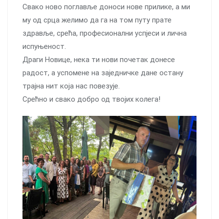
Свако ново поглавље доноси нове прилике, а ми
му од срца желимо да га на том путу прате
здравље, срећа, професионални успјеси и лична
испуњеност.
Драги Новице, нека ти нови почетак донесе
радост, а успомене на заједничке дане остану
трајна нит која нас повезује.
Срећно и свако добро од твојих колега!