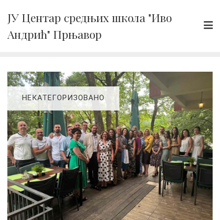
Skip
ЈУ Центар средњих школа "Иво
to
Андрић" Прњавор
content
НЕКАТЕГОРИЗОВАНО