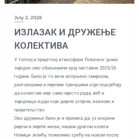
July 2, 2026
ИЗЛАЗАК И ДРУЖЕЊЕ
КОЛЕКТИВА
У топлој и пријатној атмосфери Ловачког дома
заједно смо обиљежили крај наставне 2025/26.
године. Било је то вече испуњено смијехом,
разговорима и лијепим тренуцима који подсјећају
да колектив није само мјесто рада, већ и
заједница људи који дијеле успјехе, изазове и
пријатељство.
Ово дружење било је и прилика да, уз искрене
ријечи и лијепе жеље, нашем драгом колеги
Новици Јелићу, пожелимо срећу на новом послу.