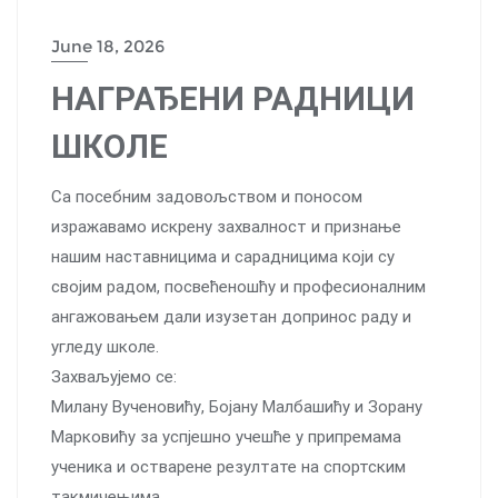
June 18, 2026
НАГРАЂЕНИ РАДНИЦИ
ШКОЛЕ
Са посебним задовољством и поносом
изражавамо искрену захвалност и признање
нашим наставницима и сарадницима који су
својим радом, посвећеношћу и професионалним
ангажовањем дали изузетан допринос раду и
угледу школе.
Захваљујемо се:
Милану Вученовићу, Бојану Малбашићу и Зорану
Марковићу за успјешно учешће у припремама
ученика и остварене резултате на спортским
такмичењима.