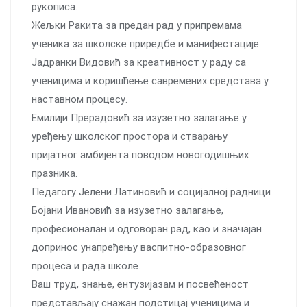
рукописа.
Жељки Ракита за предан рад у припремама
ученика за школске приредбе и манифестације.
Јадранки Видовић за креативност у раду са
ученицима и коришћење савремених средстава у
наставном процесу.
Емилији Прерадовић за изузетно залагање у
уређењу школског простора и стварању
пријатног амбијента поводом новогодишњих
празника.
Педагогу Јелени Латиновић и социјалној радници
Бојани Ивановић за изузетно залагање,
професионалан и одговоран рад, као и значајан
допринос унапређењу васпитно-образовног
процеса и рада школе.
Ваш труд, знање, ентузијазам и посвећеност
представљају снажан подстицај ученицима и