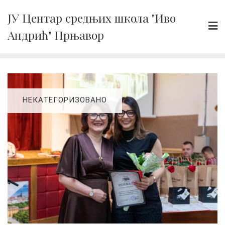
Skip
ЈУ Центар средњих школа "Иво
to
Андрић" Прњавор
content
НЕКАТЕГОРИЗОВАНО