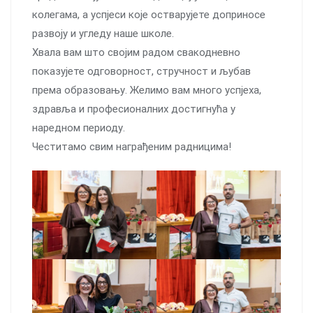
колегама, а успјеси које остварујете доприносе
развоју и угледу наше школе.
Хвала вам што својим радом свакодневно
показујете одговорност, стручност и љубав
према образовању. Желимо вам много успјеха,
здравља и професионалних достигнућа у
наредном периоду.
Честитамо свим награђеним радницима!