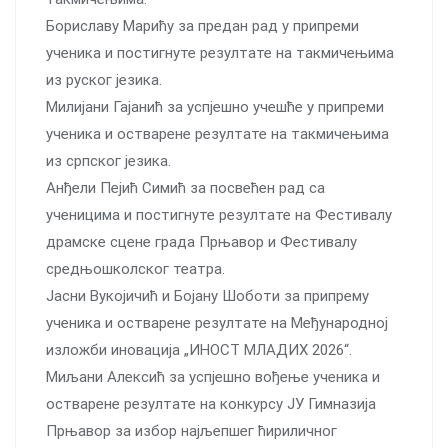
Бориславу Марићу за предан рад у припреми
ученика и постигнуте резултате на такмичењима
из руског језика.
Милијани Гајанић за успјешно учешће у припреми
ученика и остварене резултате на такмичењима
из српског језика.
Анђели Пејић Симић за посвећен рад са
ученицима и постигнуте резултате на Фестивалу
драмске сцене града Прњавор и Фестивалу
средњошколског театра.
Јасни Вукојичић и Бојану Шоботи за припрему
ученика и остварене резултате на Међународној
изложби иновација „ИНОСТ МЛАДИХ 2026“.
Миљани Алексић за успјешно вођење ученика и
остварене резултате на конкурсу ЈУ Гимназија
Прњавор за избор најљепшег ћириличног