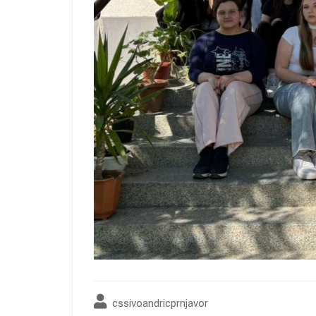
cssivoandricprnjavor