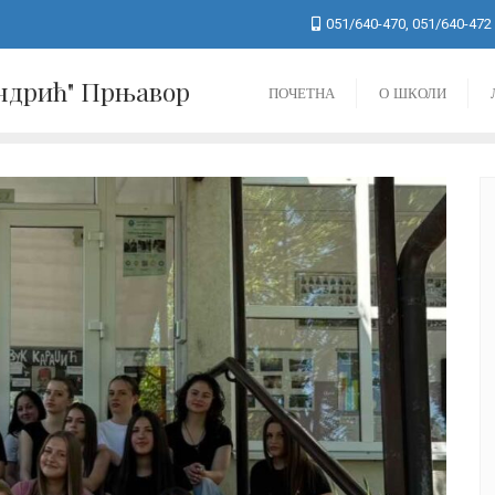
051/640-470, 051/640-472
Андрић" Прњавор
ПОЧЕТНА
О ШКОЛИ