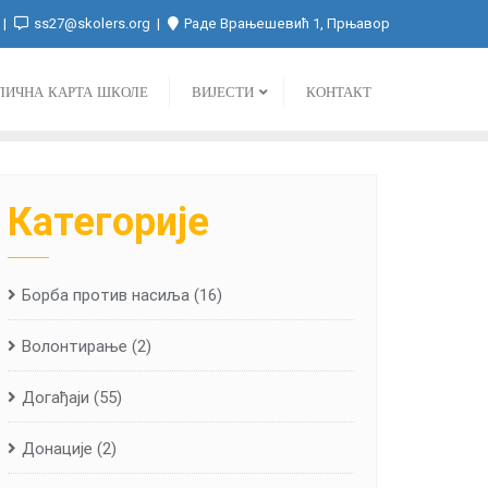
ss27@skolers.org
Раде Врањешевић 1, Прњавор
ЛИЧНА КАРТА ШКОЛЕ
ВИЈЕСТИ
КОНТАКТ
Категорије
Борба против насиља
(16)
Волонтирање
(2)
Догађаји
(55)
Донације
(2)