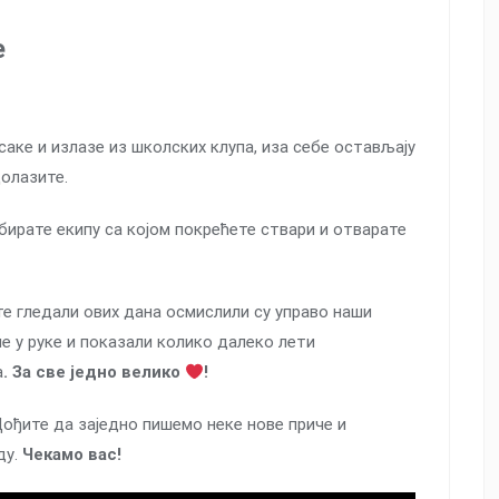
е
саке и излазе из школских клупа, иза себе остављају
долазите.
 бирате екипу са којом покрећете ствари и отварате
сте гледали ових дана осмислили су управо наши
не у руке и показали колико далеко лети
а
. За све једно велико
!
ођите да заједно пишемо неке нове приче и
ду.
Чекамо вас!