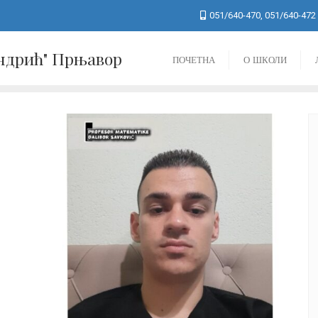
051/640-470, 051/640-472
Андрић" Прњавор
ПОЧЕТНА
О ШКОЛИ