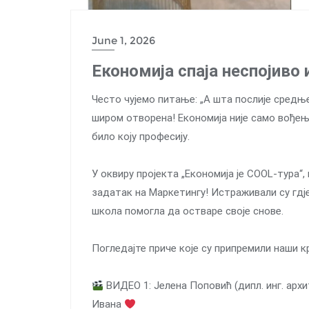
June 1, 2026
Економија спаја неспојиво 
Често чујемо питање: „А шта послије средње
широм отворена! Економија није само вођењ
било коју професију.
У оквиру пројекта „Економија је COOL-тура“,
задатак на Маркетингу! Истраживали су гдје
школа помогла да остваре своје снове.
Погледајте приче које су припремили наши к
ВИДЕО 1: Јелена Поповић (дипл. инг. архит
Ивана