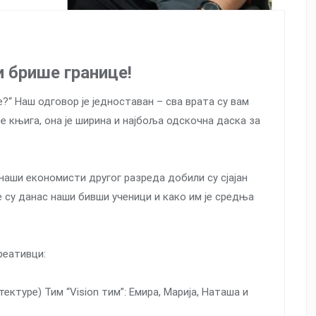
и брише границе!
?“ Наш одговор је једноставан – сва врата су вам
е књига, она је ширина и најбоља одскочна даска за
 наши економисти другог разреда добили су сјајан
 су данас наши бивши ученици и како им је средња
реативци:
ектуре) Тим “Vision тим”: Емира, Марија, Наташа и