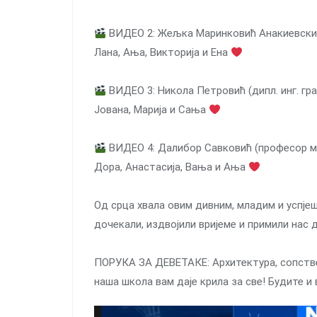
ВИДЕО 2: Жељка Маринковић Анакиевски (П
Лана, Ања, Викторија и Ена
ВИДЕО 3: Никола Петровић (дипл. инг. гра
Јована, Марија и Сања
ВИДЕО 4: Далибор Савковић (професор ма
Дора, Анастасија, Вања и Ања
Од срца хвала овим дивним, младим и успје
дочекали, издвојили вријеме и примили нас д
ПОРУКА ЗА ДЕВЕТАКЕ: Архитектура, сопствен
наша школа вам даје крила за све! Будите и