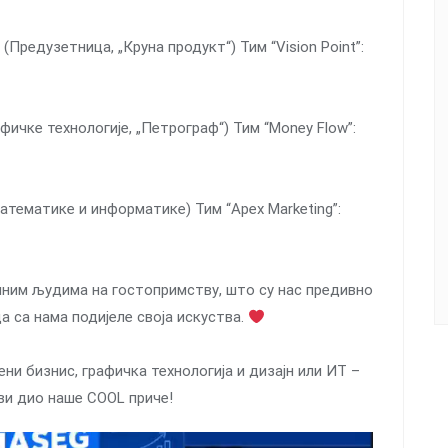
редузетница, „Круна продукт“) Тим “Vision Point”:
фичке технологије, „Петрограф“) Тим “Money Flow”:
тематике и информатике) Тим “Apex Marketing”:
шним људима на гостопримству, што су нас предивно
а са нама подијеле своја искуства.
и бизнис, графичка технологија и дизајн или ИТ –
 ви дио наше COOL приче!