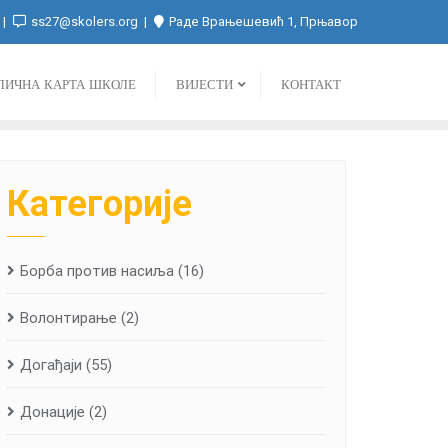
ss27@skolers.org
Раде Врањешевић 1, Прњавор
ЛИЧНА КАРТА ШКОЛЕ
ВИЈЕСТИ
КОНТАКТ
Категорије
Борба против насиља
(16)
Волонтирање
(2)
Догађаји
(55)
Донације
(2)