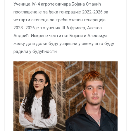
Ученица IV-4 агротехничара,Бојана Станић
проглашена је за ђака генерације 2022-2026.за
четврти степен,а за трећи степен генерација
2023.-2026.је то ученик III-6 фризер, Алекса
Андрић. Искрене честитке Бојани и Алекси,уз
жељу да и даље буду успјешни у свему што буду
радили у будућности