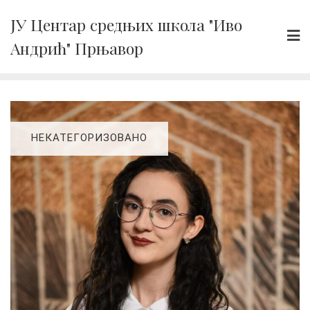
Skip
ЈУ Центар средњих школа "Иво
to
Андрић" Прњавор
content
НЕКАТЕГОРИЗОВАНО