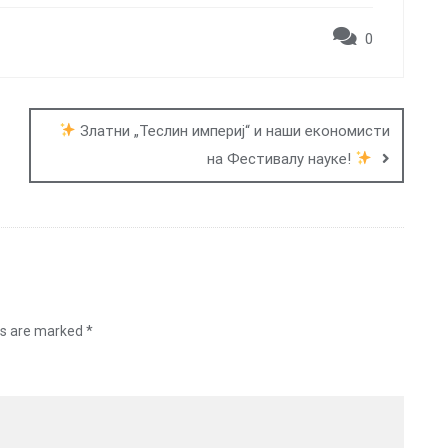
0
Златни „Теслин империј“ и наши економисти
на Фестивалу науке!
ds are marked
*