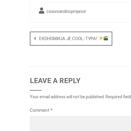
cssivoandricprnjavor
Post
navigation
ЕКОНОМИЈА ЈЕ COOL-ТУРА!
LEAVE A REPLY
Your email address will not be published.
Required fiel
Comment
*