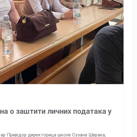
она о заштити личних података у
нтар Приједор директорица школе Сузана Шврака,