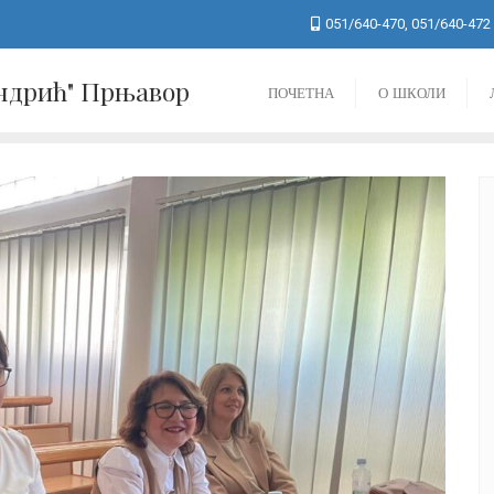
051/640-470, 051/640-472
Андрић" Прњавор
ПОЧЕТНА
О ШКОЛИ