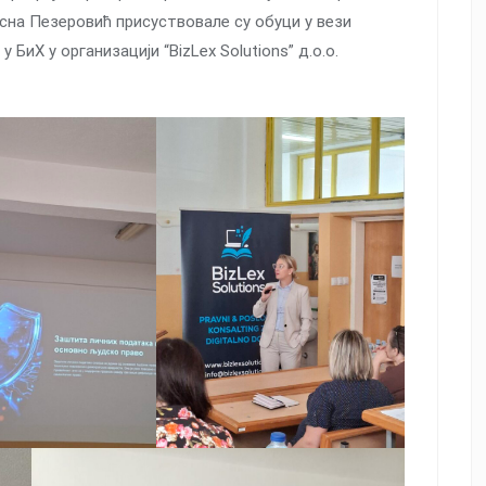
сна Пезеровић присуствовале су обуци у вези
БиХ у организацији “BizLex Solutions” д.о.о.