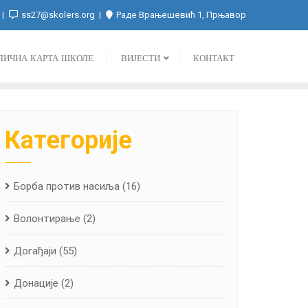
ss27@skolers.org
Раде Врањешевић 1, Прњавор
ЛИЧНА КАРТА ШКОЛЕ
ВИЈЕСТИ
КОНТАКТ
Категорије
Борба против насиља
(16)
Волонтирање
(2)
Догађаји
(55)
Донације
(2)