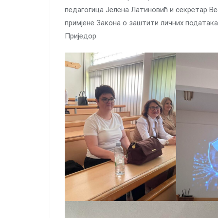
педагогица Јелена Латиновић и секретар Ве
примјене Закона о заштити личних података у 
Приједор