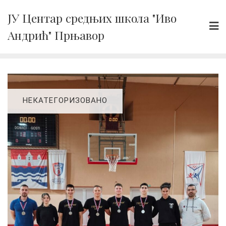
Skip
ЈУ Центар средњих школа "Иво
to
Андрић" Прњавор
content
НЕКАТЕГОРИЗОВАНО