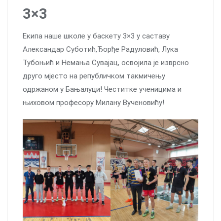
3×3
Екипа наше школе у баскету 3×3 у саставу
Александар Суботић,Ђорђе Радуловић, Лука
Тубоњић и Немања Сувајац, освојила је изврсно
друго мјесто на републичком такмичењу
одржаном у Бањалуци! Честитке ученицима и
њиховом професору Милану Вученовићу!