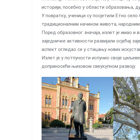
историји, посебно у области образовања, ду
У повратку, ученици су посјетили Етно село 
традиционалним начином живота, народним 
Поред образовног значаја, излет је имао и в
заједничке активности развијали осјећај з
аспект огледао се у стицању нових искуста
Излет је у потпуности испунио своје циљеве
доприносећи њиховом свеукупном развоју.