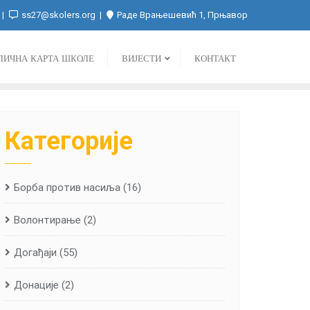
ss27@skolers.org
Раде Врањешевић 1, Прњавор
ЛИЧНА КАРТА ШКОЛЕ
ВИЈЕСТИ
КОНТАКТ
Категорије
Борба против насиља
(16)
Волонтирање
(2)
Догађаји
(55)
Донације
(2)