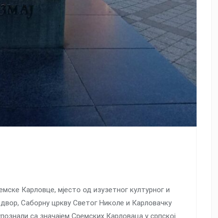
емске Карловце, мјесто од изузетног културног и
и двор, Саборну цркву Светог Николе и Карловачку
 упознали са значајем Сремских Карловаца у српској