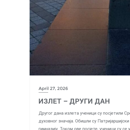
April 27, 2026
ИЗЛЕТ – ДРУГИ ДАН
Другог дана излета ученици су посјетили Ср
духовног значаја. Обишли су Патријаршијск
гимназију. Током ове посјете, ученици су се