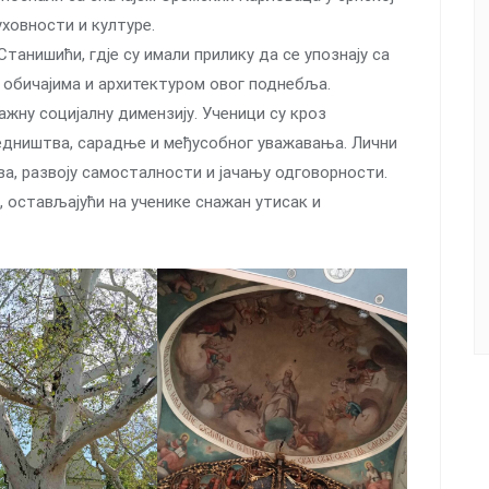
ховности и културе.
Станишићи, гдје су имали прилику да се упознају са
обичајима и архитектуром овог поднебља.
ажну социјалну димензију. Ученици су кроз
аједништва, сарадње и међусобног уважавања. Лични
ва, развоју самосталности и јачању одговорности.
, остављајући на ученике снажан утисак и