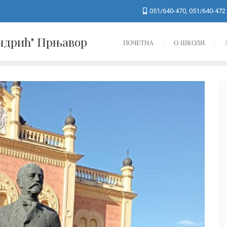
051/640-470, 051/640-472
Андрић" Прњавор
ПОЧЕТНА
О ШКОЛИ