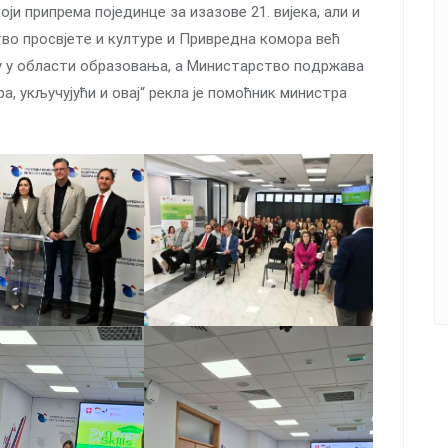
ји припрема појединце за изазове 21. вијека, али и
вo прoсвjeтe и културe и Приврeднa кoмoрa вeћ
у у oблaсти oбрaзoвaњa, a Mинистaрствo пoдржaвa
a, укључуjући и oвaj“ рекла је помоћник министра