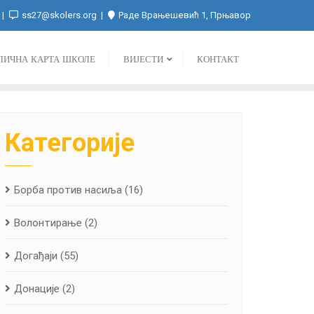
ss27@skolers.org
Раде Врањешевић 1, Прњавор
ЛИЧНА КАРТА ШКОЛЕ
ВИЈЕСТИ
КОНТАКТ
Категорије
Борба против насиља
(16)
Волонтирање
(2)
Догађаји
(55)
Донације
(2)