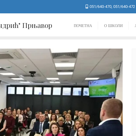
051/640-470, 051/640-472
Андрић" Прњавор
ПОЧЕТНА
О ШКОЛИ