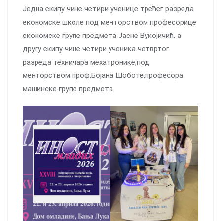
Једна екипу чине четири ученице трећег разреда
економске школе под менторством професорице
економске групе предмета Јасне Вукојичић, а
другу екипу чине четири ученика четвртог
разреда техничара мехатронике,под
менторством проф.Бојана Шоботе,професора
машинске групе предмета.