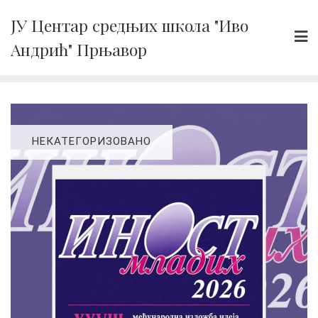
Skip
ЈУ Центар средњих школа "Иво
to
Андрић" Прњавор
content
НЕКАТЕГОРИЗОВАНО