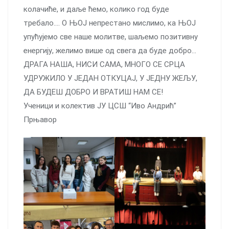
колачиће, и даље ћемо, колико год буде
требало…. О ЊОЈ непрестано мислимо, ка ЊОЈ
упућујемо све наше молитве, шаљемо позитивну
енергију, желимо више од свега да буде добро…
ДРАГА НАША, НИСИ САМА, МНОГО СЕ СРЦА
УДРУЖИЛО У ЈЕДАН ОТКУЦАЈ, У ЈЕДНУ ЖЕЉУ,
ДА БУДЕШ ДОБРО И ВРАТИШ НАМ СЕ!
Ученици и колектив ЈУ ЦСШ “Иво Андрић”
Прњавор