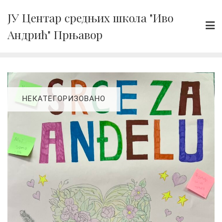
Skip
ЈУ Центар средњих школа "Иво
to
Андрић" Прњавор
content
НЕКАТЕГОРИЗОВАНО