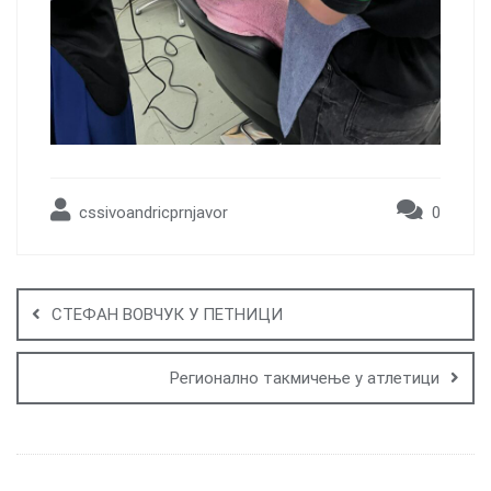
cssivoandricprnjavor
0
Post
navigation
СТЕФАН ВОВЧУК У ПЕТНИЦИ
Pегионално такмичење у атлетици