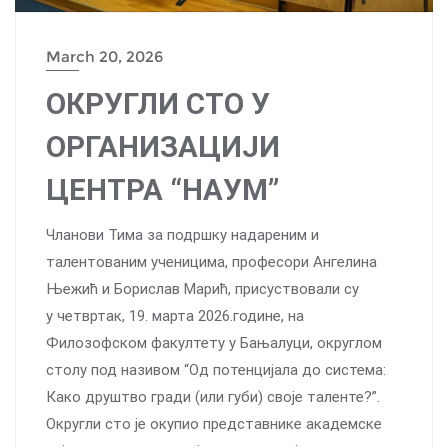
March 20, 2026
ОКРУГЛИ СТО У
ОРГАНИЗАЦИЈИ
ЦЕНТРА “НАУМ”
Чланови Тима за подршку надареним и
талентованим ученицима, професори Ангелина
Њежић и Борислав Марић, присуствовали су
у четвртак, 19. марта 2026.године, на
Филозофском факултету у Бањалуци, округлом
столу под називом “Од потенцијала до система:
Како друштво гради (или губи) своје таленте?”.
Округли сто је oкупио представнике академске