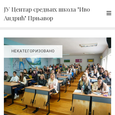
Skip
ЈУ Центар средњих школа "Иво
to
Андрић" Прњавор
content
НЕКАТЕГОРИЗОВАНО