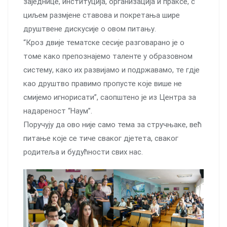
заједнице, институција, организација и праксе, с
циљем размјене ставова и покретања шире
друштвене дискусије о овом питању.
“Кроз двије тематске сесије разговарано је о
томе како препознајемо таленте у образовном
систему, како их развијамо и подржавамо, те гд‌је
као друштво правимо пропусте које више не
смијемо игнорисати”, саопштено је из Центра за
надареност “Наум”.
Поручују да ово није само тема за стручњаке, већ
питање које се тиче сваког д‌јетета, сваког
родитеља и будућности свих нас.