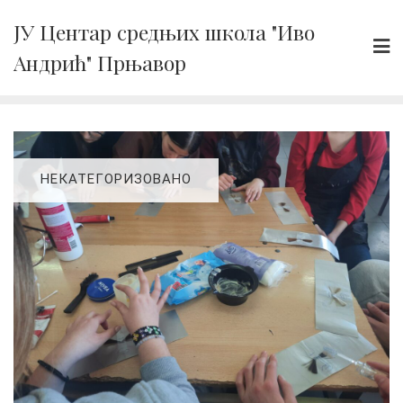
Skip
ЈУ Центар средњих школа "Иво
to
Андрић" Прњавор
content
НЕКАТЕГОРИЗОВАНО