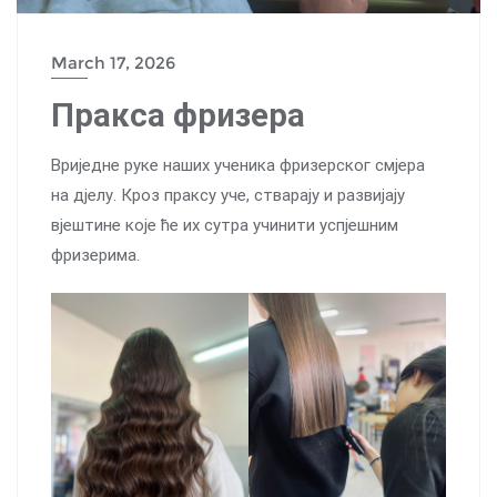
March 17, 2026
Пракса фризера
Вриједне руке наших ученика фризерског смјера
на дјелу. Кроз праксу уче, стварају и развијају
вјештине које ће их сутра учинити успјешним
фризерима.