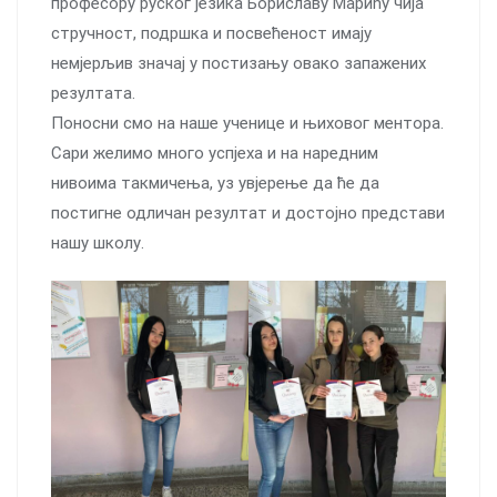
професору руског језика Бориславу Марићу чија
стручност, подршка и посвећеност имају
немјерљив значај у постизању овако запажених
резултата.
Поносни смо на наше ученице и њиховог ментора.
Сари желимо много успјеха и на наредним
нивоима такмичења, уз увјерење да ће да
постигне одличан резултат и достојно представи
нашу школу.