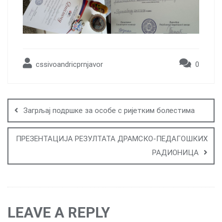
cssivoandricprnjavor
0
Post
navigation
Загрљај подршке за особе с ријетким болестима
ПРЕЗЕНТАЦИЈА РЕЗУЛТАТА ДРАМСКО-ПЕДАГОШКИХ
РАДИОНИЦА
LEAVE A REPLY