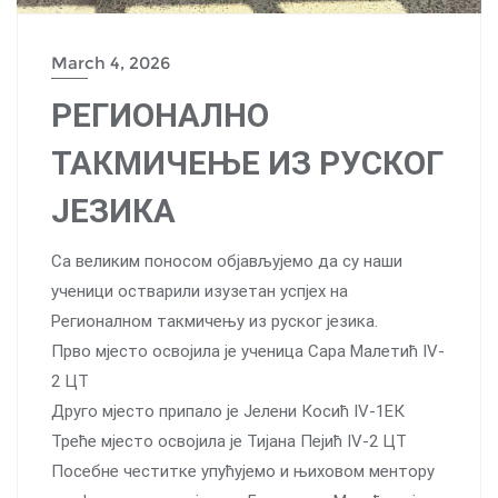
March 4, 2026
РЕГИОНАЛНО
ТАКМИЧЕЊЕ ИЗ РУСКОГ
ЈЕЗИКА
Са великим поносом објављујемо да су наши
ученици остварили изузетан успјех на
Регионалном такмичењу из руског језика.
Прво мјесто освојила је ученица Сара Малетић IV-
2 ЦТ
Друго мјесто припало је Јелени Косић IV-1ЕК
Треће мјесто освојила је Тијана Пејић IV-2 ЦТ
Посебне честитке упућујемо и њиховом ментору