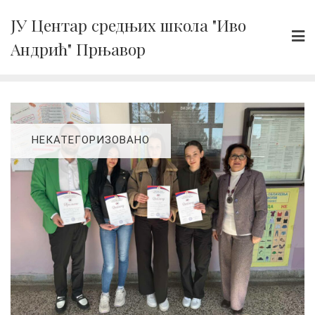
Skip
ЈУ Центар средњих школа "Иво
to
Андрић" Прњавор
content
НЕКАТЕГОРИЗОВАНО