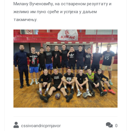
Милану Вученовићу, на оствареном резултату и
желимо им пуно среће и успјеха у даљем
такмичењу.
cssivoandricprnjavor
0