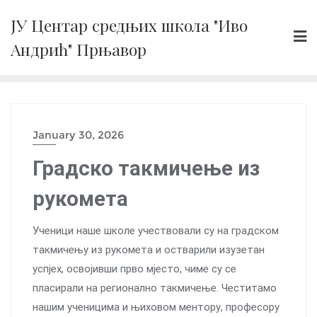
Skip
ЈУ Центар средњих школа "Иво
to
Андрић" Прњавор
content
January 30, 2026
Градско такмичење из
рукомета
Ученици наше школе учествовали су на градском
такмичењу из рукомета и остварили изузетан
успјех, освојивши прво мјесто, чиме су се
пласирали на регионално такмичење. Честитамо
нашим ученицима и њиховом ментору, професору