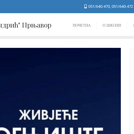
051/640-470, 051/640-472
Андрић" Прњавор
ПОЧЕТНА
О ШКОЛИ