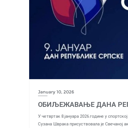
January 10, 2026
ОБИЉЕЖАВАЊЕ ДАНА РЕ
У четвртак 8.јануара 2026.године у спортск
Сузана Шврака присуствовала је Свечаној а