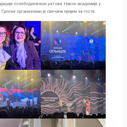
диције ослободилачких ратова. Након академије у
рпске организован је свечани пријем за госте.