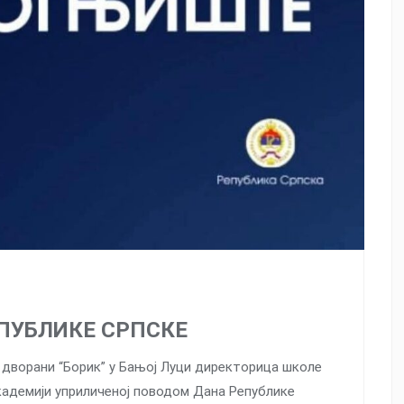
ПУБЛИКЕ СРПСКЕ
ој дворани “Борик” у Бањој Луци директорица школе
кадемији уприличеној поводом Дана Републике