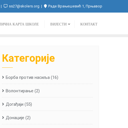
ss27@skolers.org
Раде Врањешевић 1, Прњавор
ЛИЧНА КАРТА ШКОЛЕ
ВИЈЕСТИ
КОНТАКТ
Категорије
Борба против насиља
(16)
Волонтирање
(2)
Догађаји
(55)
Донације
(2)