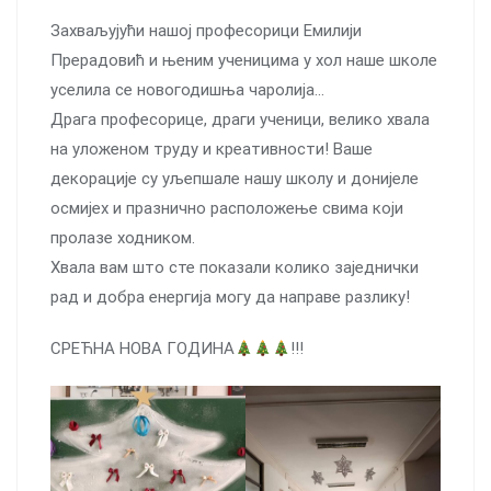
Захваљујући нашој професорици Емилији
Прерадовић и њеним ученицима у хол наше школе
уселила се новогодишња чаролија…
Драга професорице, драги ученици, велико хвала
на уложеном труду и креативности! Ваше
декорације су уљепшале нашу школу и донијеле
осмијех и празнично расположење свима који
пролазе ходником.
Хвала вам што сте показали колико заједнички
рад и добра енергија могу да направе разлику!
СРЕЋНА НОВА ГОДИНА
!!!