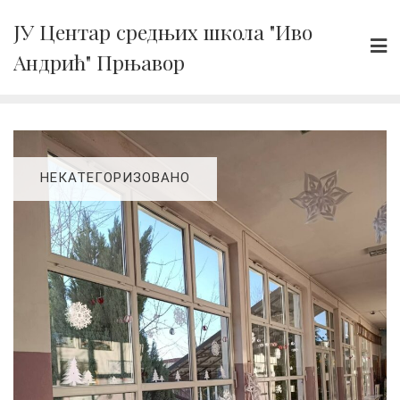
Skip
ЈУ Центар средњих школа "Иво
to
Андрић" Прњавор
content
НЕКАТЕГОРИЗОВАНО