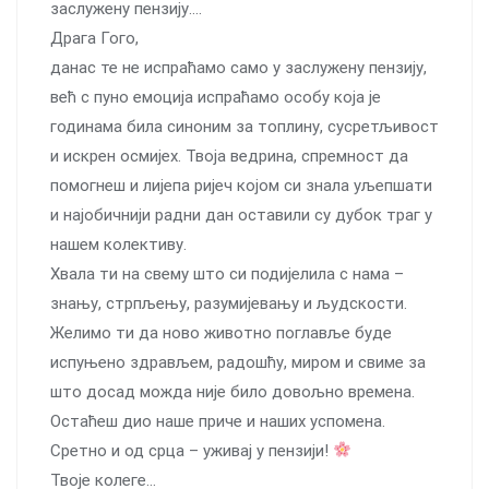
заслужену пензију….
Драга Гого,
данас те не испраћамо само у заслужену пензију,
већ с пуно емоција испраћамо особу која је
годинама била синоним за топлину, сусретљивост
и искрен осмијех. Твоја ведрина, спремност да
помогнеш и лијепа ријеч којом си знала уљепшати
и најобичнији радни дан оставили су дубок траг у
нашем колективу.
Хвала ти на свему што си подијелила с нама –
знању, стрпљењу, разумијевању и људскости.
Желимо ти да ново животно поглавље буде
испуњено здрављем, радошћу, миром и свиме за
што досад можда није било довољно времена.
Остаћеш дио наше приче и наших успомена.
Сретно и од срца – уживај у пензији!
Твоје колеге…