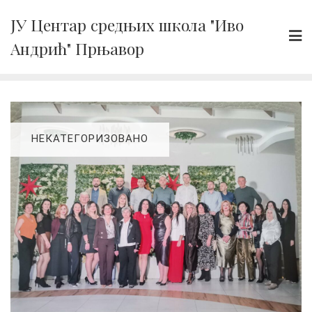
Skip
ЈУ Центар средњих школа "Иво
to
Андрић" Прњавор
content
НЕКАТЕГОРИЗОВАНО