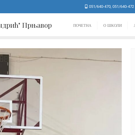
051/640-470, 051/640-472
Андрић" Прњавор
ПОЧЕТНА
О ШКОЛИ