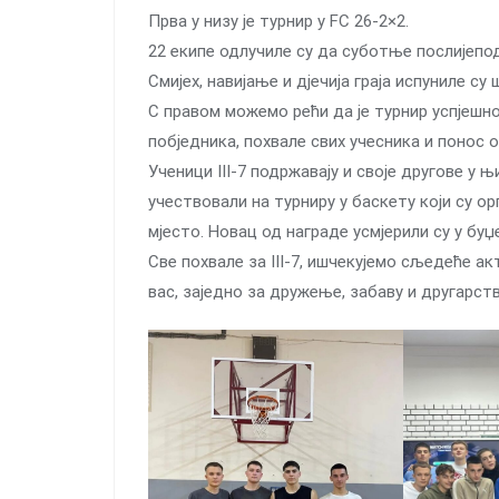
Прва у низу је турнир у FC 26-2×2.
22 екипе одлучиле су да суботње послијепо
Смијех, навијање и дјечија граја испуниле су
С правом можемо рећи да је турнир успјешно
побједника, похвале свих учесника и понос 
Ученици III-7 подржавају и своје другове у
учествовали на турниру у баскету који су о
мјесто. Новац од награде усмјерили су у буџе
Све похвале за III-7, ишчекујемо сљедеће а
вас, заједно за дружење, забаву и другарст