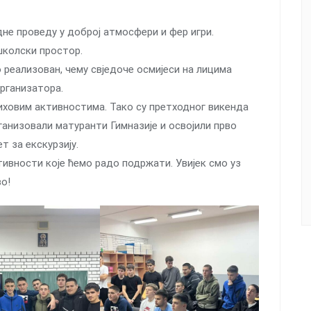
дне проведу у доброј атмосфери и фер игри.
 школски простор.
 реализован, чему свједоче осмијеси на лицима
организатора.
 њиховим активностима. Тако су претходног викенда
рганизовали матуранти Гимназије и освојили прво
т за екскурзију.
ктивности које ћемо радо подржати. Увијек смо уз
во!