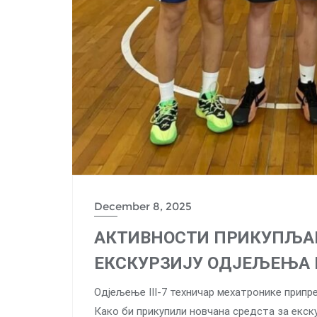
December 8, 2025
АКТИВНОСТИ ПРИКУПЉА
ЕКСКУРЗИЈУ ОДЈЕЉЕЊА I
Одјељење III-7 техничар мехатронике припре
Како би прикупили новчана средста за екску