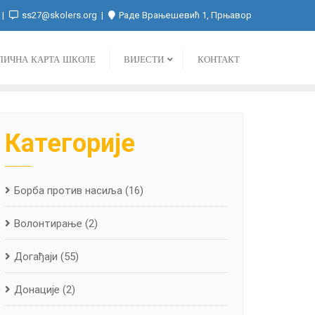
ss27@skolers.org
Раде Врањешевић 1, Прњавор
ЛИЧНА КАРТА ШКОЛЕ
ВИЈЕСТИ
КОНТАКТ
Категорије
Борба против насиља
(16)
Волонтирање
(2)
Догађаји
(55)
Донације
(2)