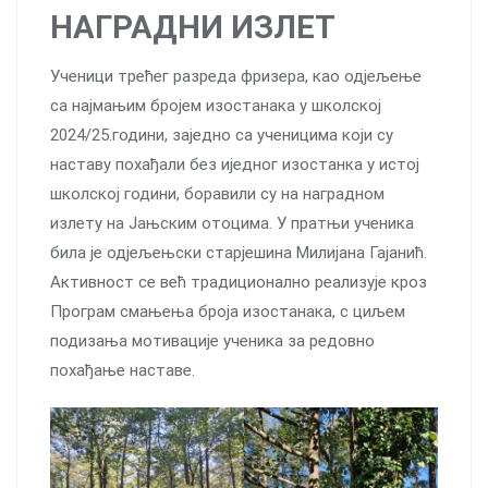
НАГРАДНИ ИЗЛЕТ
Ученици трећег разреда фризера, као одјељење
са најмањим бројем изостанака у школској
2024/25.години, заједно са ученицима који су
наставу похађали без иједног изостанка у истој
школској години, боравили су на наградном
излету на Јањским отоцима. У пратњи ученика
била је одјељењски старјешина Милијана Гајанић.
Активност се већ традиционално реализује кроз
Програм смањења броја изостанака, с циљем
подизања мотивације ученика за редовно
похађање наставе.