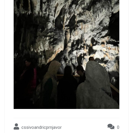
cssivoandricprnjavor
0