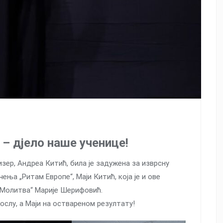
 – дјело наше ученице!
зер, Андреа Китић, била је задужена за изврсну
а „Ритам Европе“, Маји Китић, која је и ове
„Молитва“ Марије Шерифовић.
слу, а Маји на оствареном резултату!