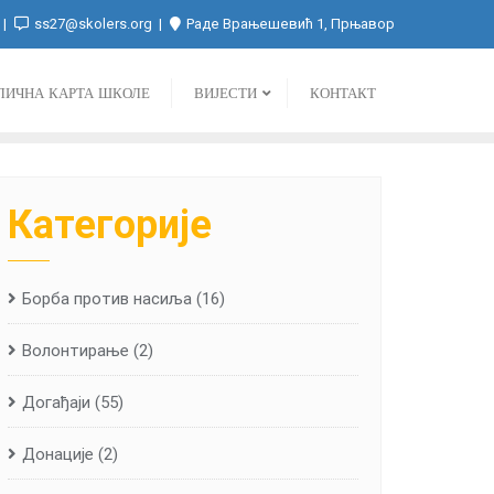
ss27@skolers.org
Раде Врањешевић 1, Прњавор
ЛИЧНА КАРТА ШКОЛЕ
ВИЈЕСТИ
КОНТАКТ
Категорије
Борба против насиља
(16)
Волонтирање
(2)
Догађаји
(55)
Донације
(2)