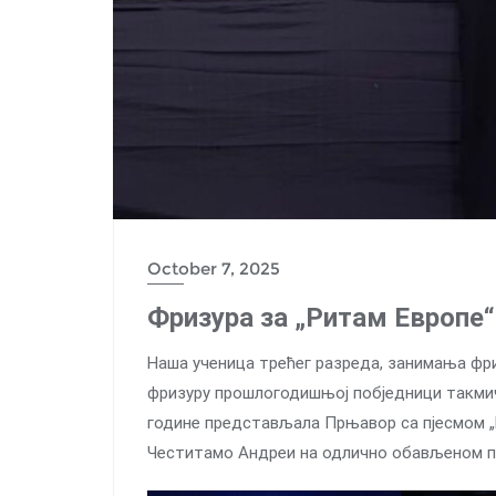
October 7, 2025
Фризура за „Ритам Европе“
Наша ученица трећег разреда, занимања фри
фризуру прошлогодишњој побједници такмичењ
године представљала Прњавор са пјесмом 
Честитамо Андреи на одлично обављеном по