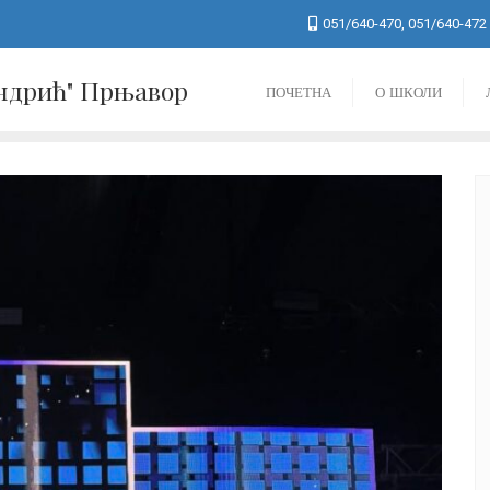
051/640-470, 051/640-472
Андрић" Прњавор
ПОЧЕТНА
О ШКОЛИ