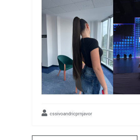
cssivoandricprnjavor
Post