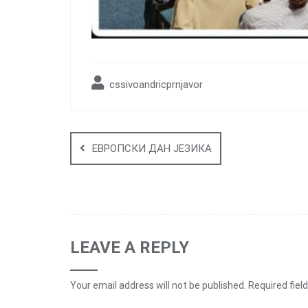
cssivoandricprnjavor
Post
navigation
ЕВРОПСКИ ДАН ЈЕЗИКА
LEAVE A REPLY
Your email address will not be published.
Required fiel