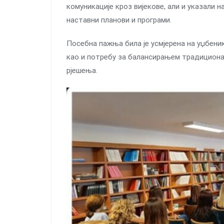
комуникације кроз вијекове, али и указали 
наставни планови и програми.
Посебна пажња била је усмјерена на уџбеник
као и потребу за балансирањем традицион
рјешења.