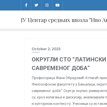
Skip
to
content
ЈУ Центар средњих школа "Иво 
October 2, 2025
ОКРУГЛИ СТО “ЛАТИНСКИ
САВРЕМЕНОГ ДОБА”
Професорица Жана Обрадовић Атлагић присус
Филозофском факултету у Бањалуци, округло
савременог доба“. Скуп је окупио универзи
су, кроз излагања и дискусију, анализирали
и културном контексту. Учесници су истакли