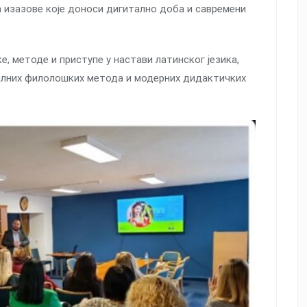
на изазове које доноси дигитално доба и савремени
е, методе и приступе у настави латинског језика,
алних филолошких метода и модерних дидактичких