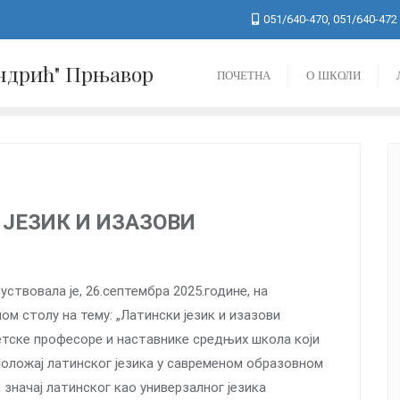
051/640-470, 051/640-472
Андрић" Прњавор
ПОЧЕТНА
О ШКОЛИ
 ЈЕЗИК И ИЗАЗОВИ
твовала је, 26.септембра 2025.године, на
м столу на тему: „Латински језик и изазови
тетске професоре и наставнике средњих школа који
 положај латинског језика у савременом образовном
 значај латинског као универзалног језика