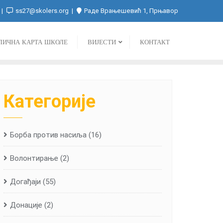
ss27@skolers.org
Раде Врањешевић 1, Прњавор
ЛИЧНА КАРТА ШКОЛЕ
ВИЈЕСТИ
КОНТАКТ
Категорије
Борба против насиља
(16)
Волонтирање
(2)
Догађаји
(55)
Донације
(2)