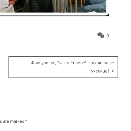
0
Фризура за „Ритам Европе“ – дјело наше
ученице!
ds are marked
*