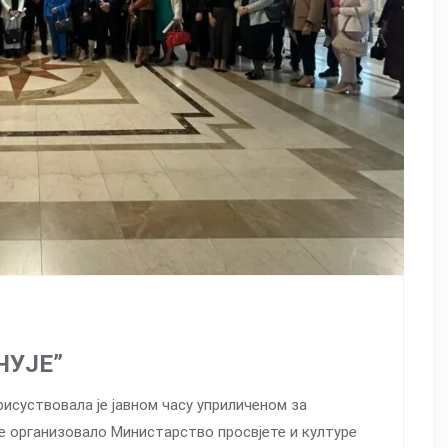
ЧУЈЕ”
исуствовала је јавном часу уприличеном за
је организовало Министарство просвјете и културе