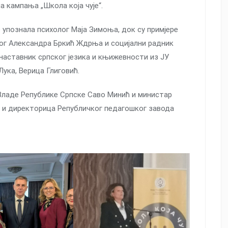
а кампања „Школа која чује“.
упознала психолог Маја Зимоња, док су примјере
ог Александра Бркић Ждрња и социјални радник
 наставник српског језика и књижевности из ЈУ
ука, Верица Глиговић.
Владе Републике Српске Саво Минић и министар
ао и директорица Републичког педагошког завода