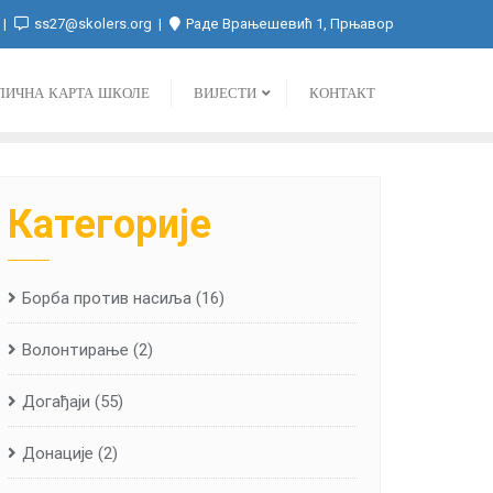
ss27@skolers.org
Раде Врањешевић 1, Прњавор
ЛИЧНА КАРТА ШКОЛЕ
ВИЈЕСТИ
КОНТАКТ
Категорије
Борба против насиља
(16)
Волонтирање
(2)
Догађаји
(55)
Донације
(2)