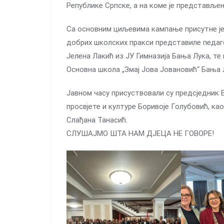
Републике Српске, а на коме је представљен
Са основним циљевима кампање присутне је 
добрих школских пракси представиле педаг
Јелена Лакић из ЈУ Гимназија Бања Лука, те
Основна школа „Змај Јова Јовановић“ Бања Л
Јавном часу присуствовали су предсједник 
просвјете и културе Боривоје Голубовић, к
Слађана Танасић.
СЛУШАЈМО ШТА НАМ ДЈЕЦА НЕ ГОВОРЕ!