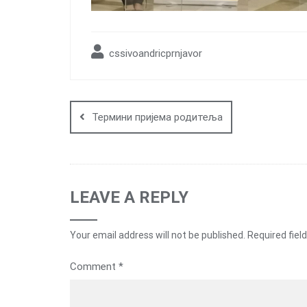
cssivoandricprnjavor
Post
navigation
Термини пријема родитеља
LEAVE A REPLY
Your email address will not be published.
Required fiel
Comment
*