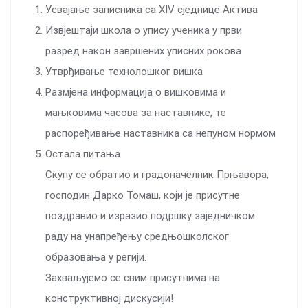
Усвајање записника са XIV сједнице Актива
Извјештаји школа о упису ученика у први
разред након завршених уписних рокова
Утврђивање технолошког вишка
Размјена информација о вишковима и
мањковима часова за наставнике, те
распоређивање наставника са непуном нормом
Остала питања
Скупу се обратио и градоначелник Прњавора,
господин Дарко Томаш, који је присутне
поздравио и изразио подршку заједничком
раду на унапређењу средњошколског
образовања у регији.
Захваљујемо се свим присутнима на
конструктивној дискусији!