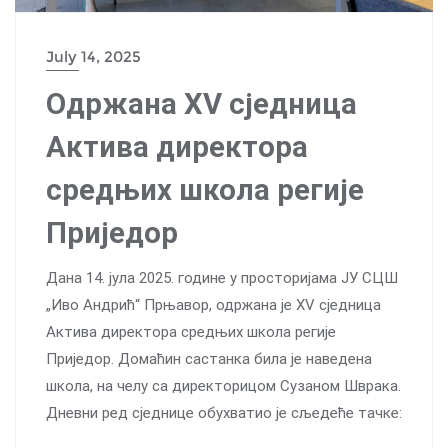
July 14, 2025
Одржана XV сједница
Актива директора
средњих школа регије
Приједор
Дана 14. јула 2025. године у просторијама ЈУ СЦШ
„Иво Андрић“ Прњавор, одржана је XV сједница
Актива директора средњих школа регије
Приједор. Домаћин састанка била је наведена
школа, на челу са директорицом Сузаном Шврака.
Дневни ред сједнице обухватио је сљедеће тачке: