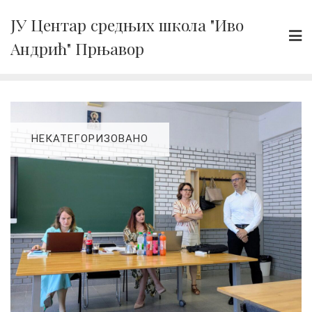
Skip
ЈУ Центар средњих школа "Иво
to
Андрић" Прњавор
content
НЕКАТЕГОРИЗОВАНО