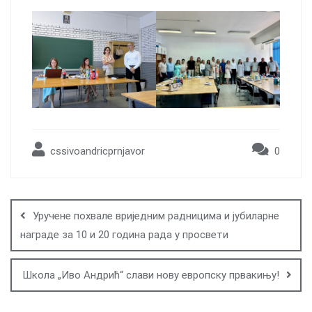
cssivoandricprnjavor
0
Post
navigation
Уручене похвале вриједним радницима и јубиларне
награде за 10 и 20 година рада у просвети
Школа „Иво Андрић“ слави нову европску првакињу!