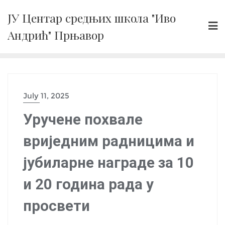
Skip
ЈУ Центар средњих школа "Иво
to
Андрић" Прњавор
content
July 11, 2025
Уручене похвале
вриједним радницима и
јубиларне награде за 10
и 20 година рада у
просвети