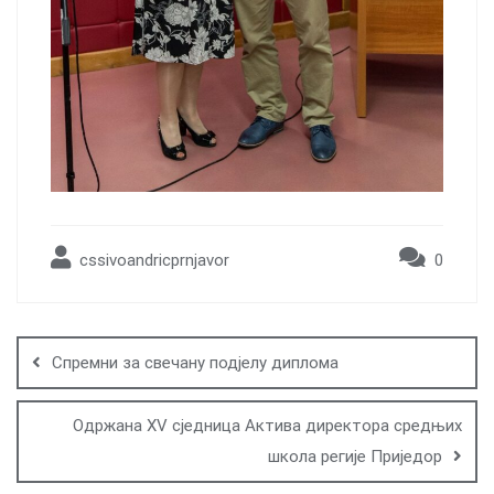
cssivoandricprnjavor
0
Post
navigation
Спремни за свечану подјелу диплома
Одржана XV сједница Актива директора средњих
школа регије Приједор