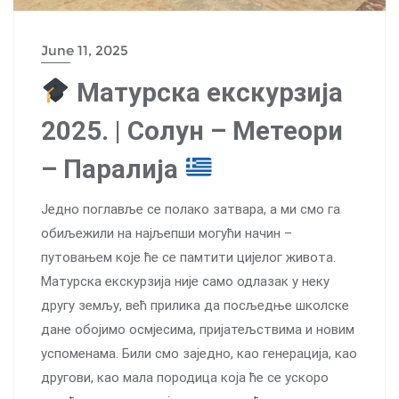
June 11, 2025
Матурска екскурзија
2025. | Солун – Метеори
– Паралија
Једно поглавље се полако затвара, а ми смо га
обиљежили на најљепши могући начин –
путовањем које ће се памтити цијелог живота.
Матурска екскурзија није само одлазак у неку
другу земљу, већ прилика да посљедње школске
дане обојимо осмјесима, пријатељствима и новим
успоменама. Били смо заједно, као генерација, као
другови, као мала породица која ће се ускоро