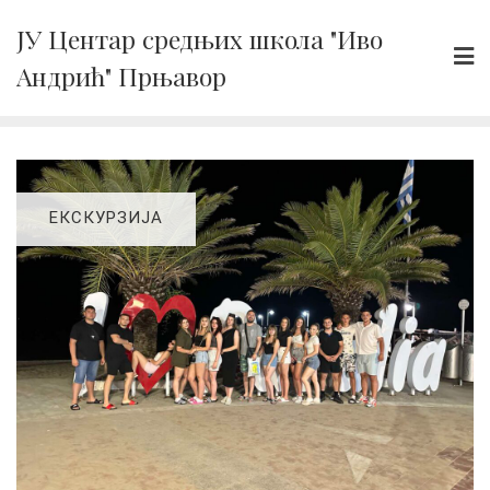
Skip
ЈУ Центар средњих школа "Иво
to
Андрић" Прњавор
content
ЕКСКУРЗИЈА