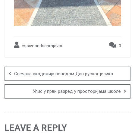
cssivoandricprnjavor
0
Post
navigation
Свечана академија поводом Дан руског језика
Упис у први разред у просторијама школе
LEAVE A REPLY