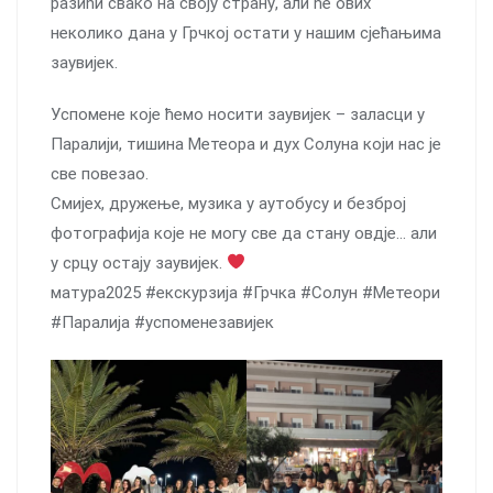
разићи свако на своју страну, али ће ових
неколико дана у Грчкој остати у нашим сјећањима
заувијек.
Успомене које ћемо носити заувијек – заласци у
Паралији, тишина Метеора и дух Солуна који нас је
све повезао.
Смијех, дружење, музика у аутобусу и безброј
фотографија које не могу све да стану овдје… али
у срцу остају заувијек.
матура2025 #екскурзија #Грчка #Солун #Метеори
#Паралија #успоменезавијек