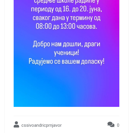
cssivoandricprnjavor
0