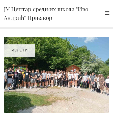
Skip
ЈУ Центар средњих школа "Иво
to
Андрић" Прњавор
content
ИЗЛЕТИ