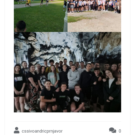
cssivoandricprnjavor
0