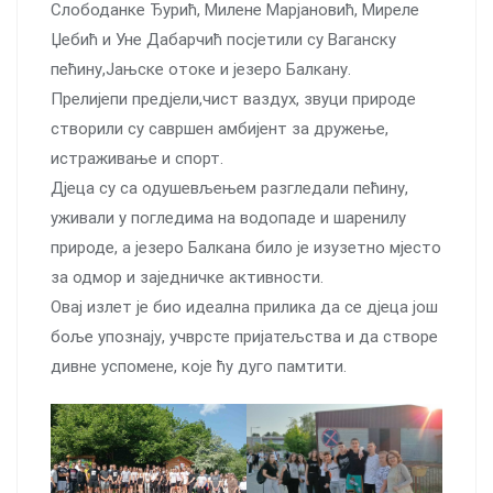
Слободанке Ђурић, Милене Марјановић, Миреле
Џебић и Уне Дабарчић посјетили су Ваганску
пећину,Јањске отоке и језеро Балкану.
Прелијепи предјели,чист ваздух, звуци природе
створили су савршен амбијент за дружење,
истраживање и спорт.
Дјеца су са одушевљењем разгледали пећину,
уживали у погледима на водопаде и шаренилу
природе, а језеро Балкана било је изузетно мјесто
за одмор и заједничке активности.
Овај излет је био идеална прилика да се дјеца још
боље упознају, учврсте пријатељства и да створе
дивне успомене, које ћу дуго памтити.