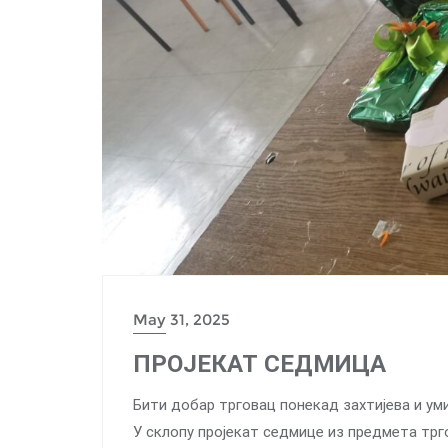
May 31, 2025
ПРОЈЕКАТ СЕДМИЦА
Бити добар трговац понекад захтијева и ум
У склопу пројекат седмице из предмета трг