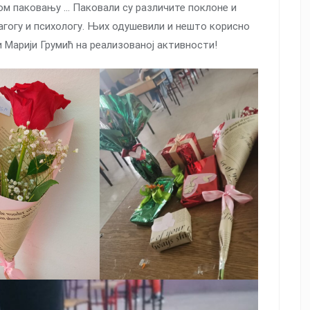
ом паковању … Паковали су различите поклоне и
агогу и психологу. Њих одушевили и нешто корисно
 Марији Грумић на реализованој активности!