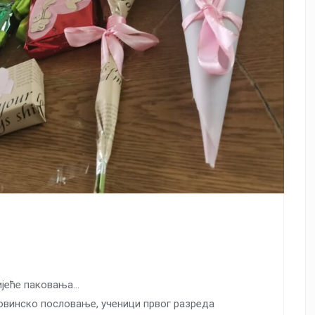
ијеће паковања…
овинско пословање, ученици првог разреда