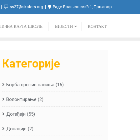
ss27@skolers.org
Раде Врањешевић 1, Прњавор
ЛИЧНА КАРТА ШКОЛЕ
ВИЈЕСТИ
КОНТАКТ
Категорије
Борба против насиља
(16)
Волонтирање
(2)
Догађаји
(55)
Донације
(2)