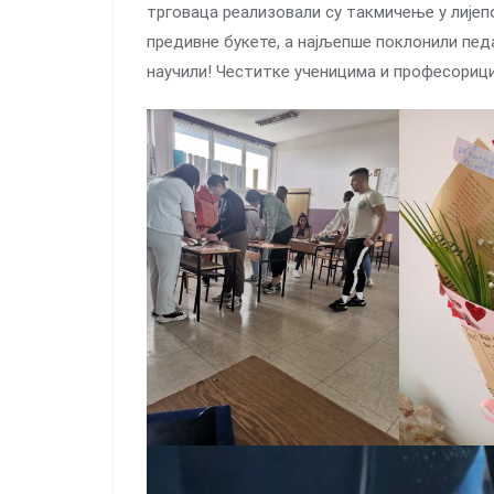
трговаца реализовали су такмичење у лијеп
предивне букете, а најљепше поклонили пед
научили! Честитке ученицима и професорици