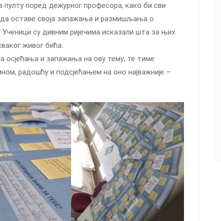
а пулту поред дежурног професора, како би сви
 да оставе своја запажања и размишљања о
 Ученици су дивним ријечима исказали шта за њих
сваког живог бића.
ја осјећања и запажања на ову тему, те тиме
ином, радошћу и подсјећањем на оно најважније –