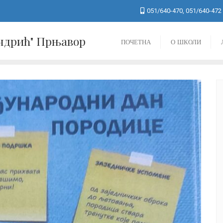
051/640-470, 051/640-472
Андрић" Прњавор
ПОЧЕТНА
О ШКОЛИ