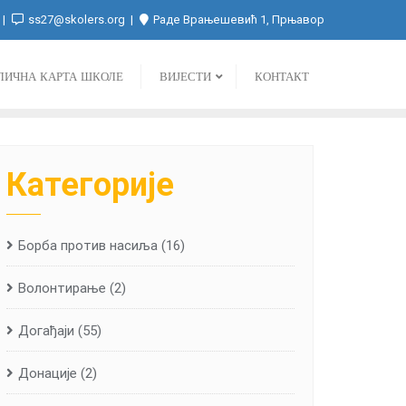
ss27@skolers.org
Раде Врањешевић 1, Прњавор
ЛИЧНА КАРТА ШКОЛЕ
ВИЈЕСТИ
КОНТАКТ
Категорије
Борба против насиља
(16)
Волонтирање
(2)
Догађаји
(55)
Донације
(2)