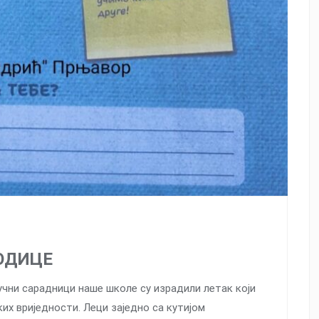
ОДИЦЕ
чни сарадници наше школе су израдили летак који
их вриједности. Леци заједно са кутијом