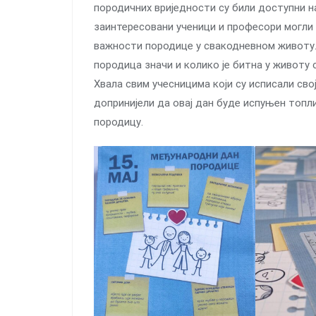
породичних вриједности су били доступни н
заинтересовани ученици и професори могли
важности породице у свакодневном животу.
породица значи и колико је битна у животу 
Хвала свим учесницима који су исписали сво
допринијели да овај дан буде испуњен топл
породицу.