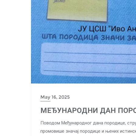
May 16, 2025
МЕЂУНАРОДНИ ДАН ПОР
Поводом Међународног дана породице, стру
промовише значај породице и њених истинск