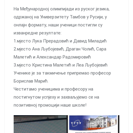
На Међународној олимпијади из руског језика,
одржаној на Универзитету Тамбов у Русији, у
онлајн формату, наши ученици постигли су
изванредне резултате:
1.мјесто Лука Прерадовић и Давид Миладић
2.мјесто Ана Љубојевић, Драган Чолић, Сара
Малетић и Александар Радомировић
3.мјесто Кристина Малетић и Леа Љубојевић
Ученике је за такмичење припремао професор
Борислав Марић.
Честитамо ученицима и професору на
постигнутом успјеху и захваљујемо се на
позитивној промоцији наше школе!