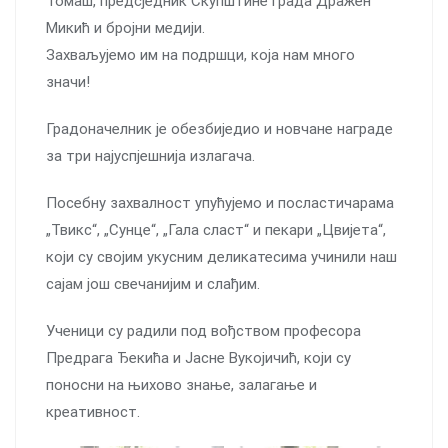
Томаш, предсједник Скупштине града Дражен
Микић и бројни медији.
Захваљујемо им на подршци, која нам много
значи!
Градоначелник је обезбиједио и новчане награде
за три најуспјешнија излагача.
Посебну захвалност упућујемо и посластичарама
„Твикс“, „Сунце“, „Гала сласт“ и пекари „Цвијета“,
који су својим укусним деликатесима учинили наш
сајам још свечанијим и слађим.
Ученици су радили под вођством професора
Предрага Ђекића и Јасне Вукојичић, који су
поносни на њихово знање, залагање и
креативност.