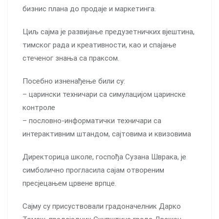
бизнис плана до продаје и маркетинга.
Циљ сајма је развијање предузетничких вјештина,
тимског рада и креативности, као и спајање
стеченог знања са праксом.
Посебно изненађење били су:
– царински техничари са симулацијом царинске
контроле
– пословно-информатички техничари са
интерактивним штандом, сајтовима и квизовима
Директорица школе, госпођа Сузана Шврака, је
симболично прогласила сајам отвореним
пресјецањем црвене врпце.
Сајму су присуствовали градоначелник Дарко