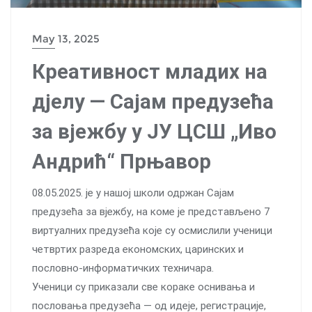
May 13, 2025
Креативност младих на
дјелу — Сајам предузећа
за вјежбу у ЈУ ЦСШ „Иво
Андрић“ Прњавор
08.05.2025. је у нашој школи одржан Сајам
предузећа за вјежбу, на коме је представљено 7
виртуалних предузећа које су осмислили ученици
четвртих разреда економских, царинских и
пословно-информатичких техничара.
Ученици су приказали све кораке оснивања и
пословања предузећа — од идеје, регистрације,