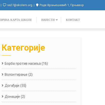
ss27@skolers.org
Раде Врањешевић 1, Прњавор
ЛИЧНА КАРТА ШКОЛЕ
ВИЈЕСТИ
КОНТАКТ
Категорије
Борба против насиља
(16)
Волонтирање
(2)
Догађаји
(55)
Донације
(2)