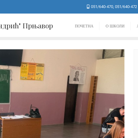
051/640-470, 051/640-472
Андрић" Прњавор
ПОЧЕТНА
О ШКОЛИ