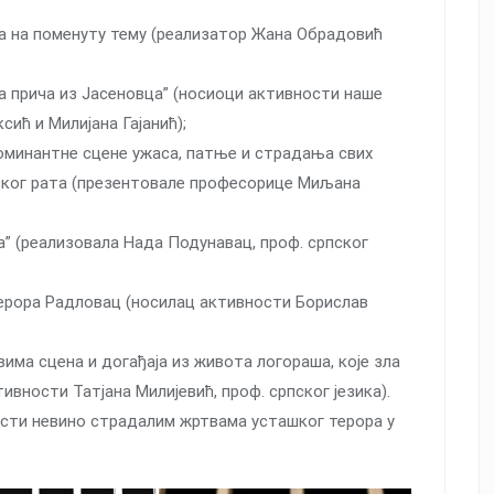
ма на поменуту тему (реализатор Жана Обрадовић
а прича из Јасеновца” (носиоци активности наше
ић и Милијана Гајанић);
доминантне сцене ужаса, патње и страдања свих
етског рата (презентовале професорице Миљана
” (реализовала Нада Подунавац, проф. српског
ерора Радловац (носилац активности Борислав
има сцена и догађаја из живота логораша, које зла
вности Татјана Милијевић, проф. српског језика).
асти невино страдалим жртвама усташког терора у