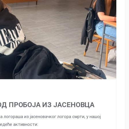
Д ПРОБОЈА ИЗ ЈАСЕНОВЦА
логораша из јасеновачког логора смрти, у нашој
едеће активности: