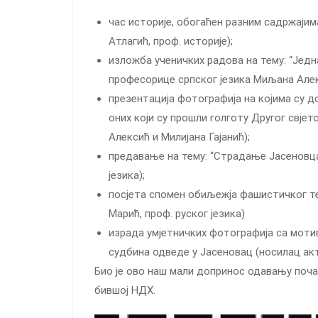
час историје, обогаћен разним садржаји
Атлагић, проф. историје);
изложба ученичких радова на тему: “Једн
професорице српског језика Миљана Алекс
презентација фотографија на којима су 
оних који су прошли голготу Другог свј
Алексић и Милијана Гајанић);
предавање на тему: “Страдање Јасеновца
језика);
посјета спомен обиљежја фашистичког т
Марић, проф. руског језика)
израда умјетничких фотографија са мотив
судбина одведе у Јасеновац (носилац акти
Био је ово наш мали допринос одавању поч
бившој НДХ.