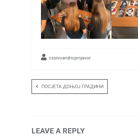
cssivoandricprnjavor
Post
navigation
ПОСЈЕТА ДОЊОЈ ГРАДИНИ
LEAVE A REPLY