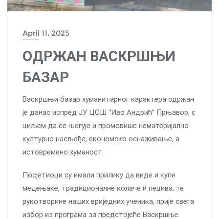
April 11, 2025
OДРЖАН ВАСКРШЊИ
БАЗАР
Васкршњи базар хуманитарног карактера одржан
је данас испред JУ ЦСШ “Иво Андрић” Прњавор, с
циљем да се његује и промовише нематеријално
културно насљеђе, економско оснаживање, а
истовремено хуманост.
Посјетиоци су имали прилику да виде и купе
медењаке, традиционалне колаче и пецива, те
рукотворине наших вриједних ученика, прије свега
избор из програма за предстојеће Васкршње