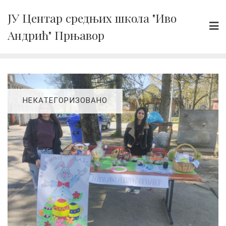
Skip
ЈУ Центар средњих школа "Иво
to
Андрић" Прњавор
content
НЕКАТЕГОРИЗОВАНО