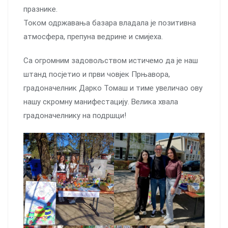
празнике.
Током одржавања базара владала је позитивна
атмосфера, препуна ведрине и смијеха.
Са огромним задовољством истичемо да је наш
штанд посјетио и први човјек Прњавора,
градоначелник Дарко Томаш и тиме увеличао ову
нашу скромну манифестацију. Велика хвала
градоначелнику на подршци!