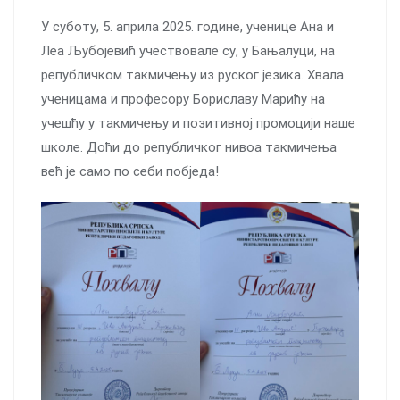
У суботу, 5. априла 2025. године, ученице Ана и
Леа Љубојевић учествовале су, у Бањалуци, на
републичком такмичењу из руског језика. Хвала
ученицама и професору Бориславу Марићу на
учешћу у такмичењу и позитивној промоцији наше
школе. Доћи до републичког нивоа такмичења
већ је само по себи побједа!