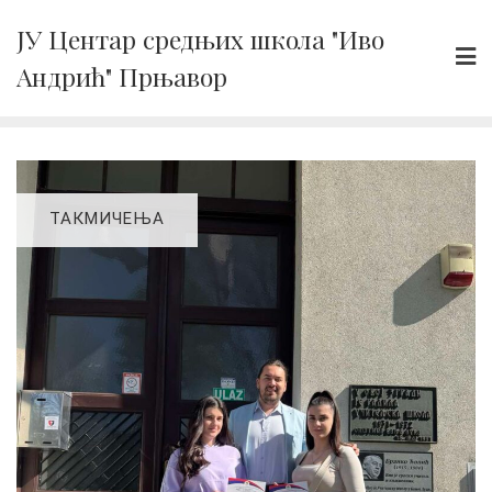
Skip
ЈУ Центар средњих школа "Иво
to
Андрић" Прњавор
content
ТАКМИЧЕЊА