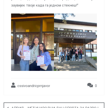
заувијек твоје када га једном стекнеш!”
cssivoandricprnjavor
0
Post
navigation