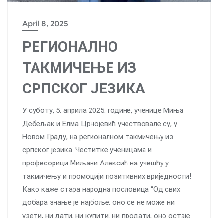
April 8, 2025
РЕГИОНАЛНО
ТАКМИЧЕЊЕ ИЗ
СРПСКОГ ЈЕЗИКА
У суботу, 5. априла 2025. године, ученице Миња
Дебељак и Елма Црнојевић учествовале су, у
Новом Граду, на регионалном такмичењу из
српског језика. Честитке ученицама и
професорици Миљани Алексић на учешћу у
такмичењу и промоцији позитивних вриједности!
Како каже стара народна пословица “Од свих
добара знање је најбоље: оно се не може ни
узети, ни дати, ни купити, ни продати, оно остаје