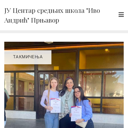
Skip
ЈУ Центар средњих школа "Иво
to
Андрић" Прњавор
content
ТАКМИЧЕЊА