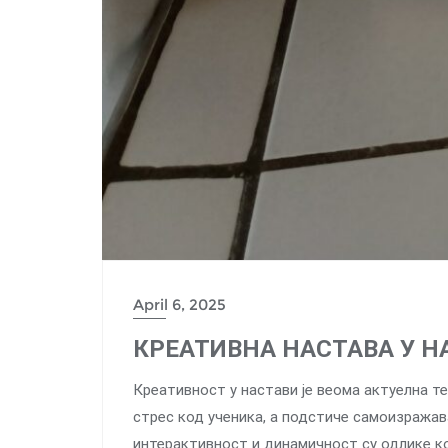
April 6, 2025
КРЕАТИВНА НАСТАВА У 
Креативност у настави је веома актуелна 
стрес код ученика, а подстиче самоизража
интерактивност и динамичност су одлике кој