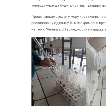
ученици желе да буду присутни, пажљиво пра
Представљамо један у мору креативних часо
реализован у одјељњу III-6 прехрамбени пре
на тему: “Анализа pH вриједности и садржај