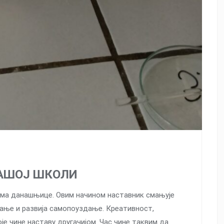
НАШОЈ ШКОЛИ
тема данашњице. Овим начином наставник смањује
вање и развија самопоуздање. Креативност,
е чине наставу другачијом. Час чине таквим да