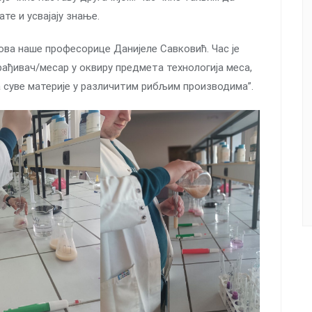
те и усвајају знање.
ва наше професорице Данијеле Савковић. Час је
рађивач/месар у оквиру предмета технологија меса,
а суве материје у различитим рибљим производима”.