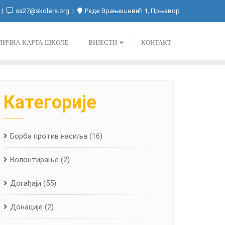
ss27@skolers.org
Раде Врањешевић 1, Прњавор
ЛИЧНА КАРТА ШКОЛЕ
ВИЈЕСТИ
КОНТАКТ
Категорије
Борба против насиља
(16)
Волонтирање
(2)
Догађаји
(55)
Донације
(2)