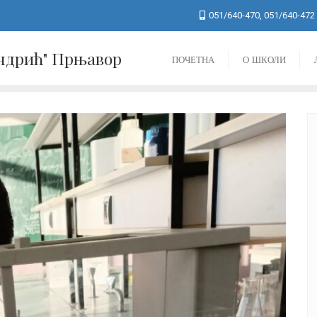
051/640-470, 051/640-472
Андрић" Прњавор
ПОЧЕТНА
О ШКОЛИ