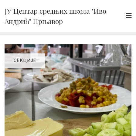
Skip
ЈУ Центар средњих школа "Иво
to
Андрић" Прњавор
content
СЕКЦИЈЕ