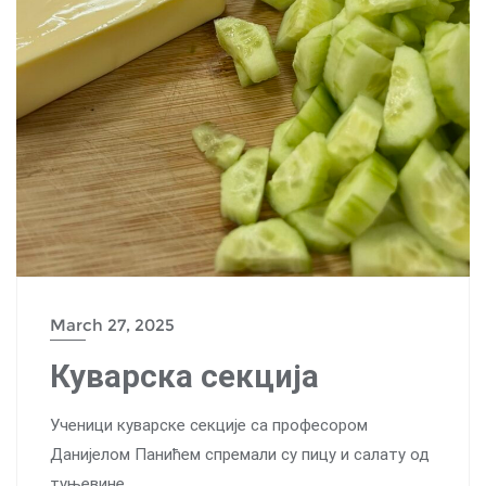
March 27, 2025
Куварска секција
Ученици куварске секције са професором
Данијелом Панићем спремали су пицу и салату од
туњевине