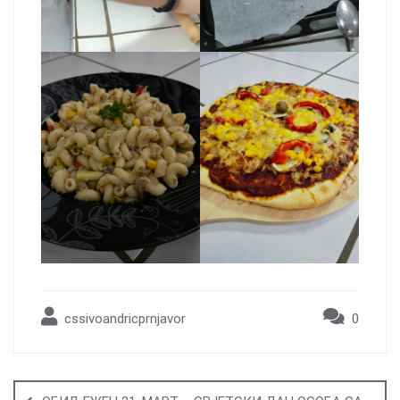
cssivoandricprnjavor
0
Post