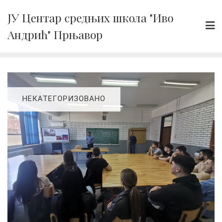
Skip
ЈУ Центар средњих школа "Иво
to
Андрић" Прњавор
content
НЕКАТЕГОРИЗОВАНО