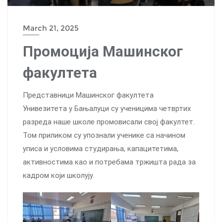
March 21, 2025
Промоција Машинског
факултета
Представници Машинског факултета
Унивезитета у Бањалуци су ученицима четвртих
разреда наше школе промовисали свој факултет.
Том приликом су упознали ученике са начином
уписа и условима студирања, капацитетима,
активностима као и потребама тржишта рада за
кадром који школују.