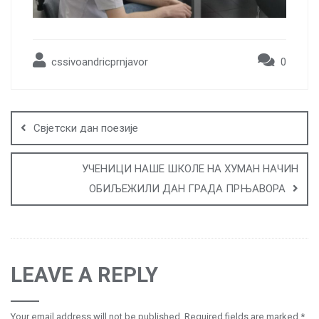
cssivoandricprnjavor
0
Post
navigation
Свјетски дан поезије
УЧЕНИЦИ НАШЕ ШКОЛЕ НА ХУМАН НАЧИН
ОБИЉЕЖИЛИ ДАН ГРАДА ПРЊАВОРА
LEAVE A REPLY
Your email address will not be published.
Required fields are marked
*