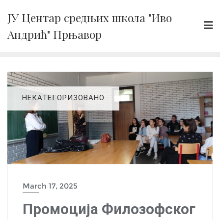
Skip
ЈУ Центар средњих школа "Иво
to
Андрић" Прњавор
content
НЕКАТЕГОРИЗОВАНО
March 17, 2025
Промоција Филозофског