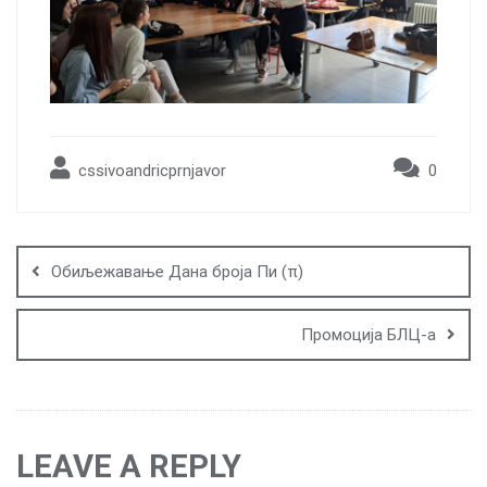
cssivoandricprnjavor
0
Post
navigation
Обиљежавање Дана броја Пи (π)
Промоција БЛЦ-а
LEAVE A REPLY