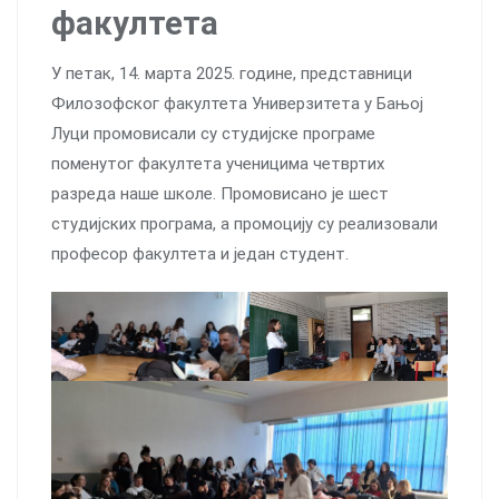
факултета
У петак, 14. марта 2025. године, представници
Филозофског факултета Универзитета у Бањoj
Луци промовисали су студијске програме
поменутог факултета ученицима четвртих
разреда наше школе. Промовисано је шест
студијских програма, а промоцију су реализовали
професор факултета и један студент.