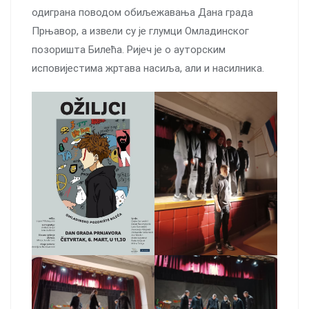
одиграна поводом обиљежавања Дана града
Прњавор, а извели су је глумци Омладинског
позоришта Билећа. Ријеч је о ауторским
исповијестима жртава насиља, али и насилника.