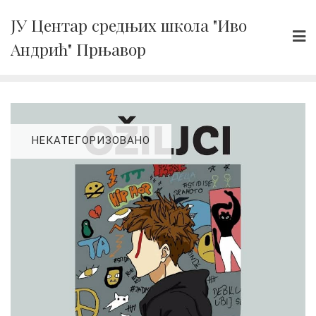
Skip
ЈУ Центар средњих школа "Иво
to
Андрић" Прњавор
content
НЕКАТЕГОРИЗОВАНО