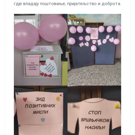
гдје владају поштовање, пријатељство и доброта.