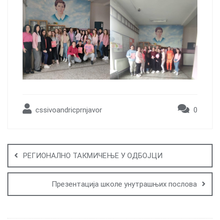
cssivoandricprnjavor
0
Post
navigation
РЕГИОНАЛНО ТАКМИЧЕЊЕ У ОДБОЈЦИ
Презентација школе унутрашњих послова