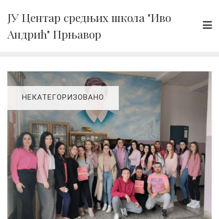
Skip
ЈУ Центар средњих школа "Иво
to
Андрић" Прњавор
content
НЕКАТЕГОРИЗОВАНО