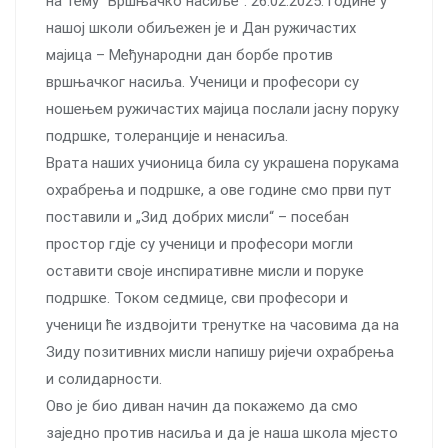
на тему “Вршњачко насиље”. 26.02.2025. године у
нашој школи обиљежен је и Дан ружичастих
мајица – Међународни дан борбе против
вршњачког насиља. Ученици и професори су
ношењем ружичастих мајица послали јасну поруку
подршке, толеранције и ненасиља.
Врата наших учионица била су украшена порукама
охрабрења и подршке, а ове године смо први пут
поставили и „Зид добрих мисли“ – посебан
простор гдје су ученици и професори могли
оставити своје инспиративне мисли и поруке
подршке. Током седмице, сви професори и
ученици ће издвојити тренутке на часовима да на
Зиду позитивних мисли напишу ријечи охрабрења
и солидарности.
Ово је био диван начин да покажемо да смо
заједно против насиља и да је наша школа мјесто