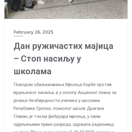
February 26, 2025
Дан ружичастих мајица
– Стоп насиљу у
школама
Поводом обиљежавања Mјесеца борбе против
вршњачког насиља, а у склопу Акционог плана за
јачање безбиједности ученика у школама
Републике Српске, психолог школе Драгана
Главан, је током фебруара мјесеца, у свим
одјељењима првих разреда, одржала радионицу