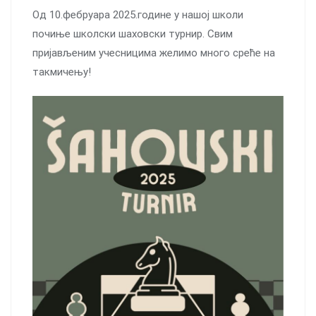
Од 10.фебруара 2025.године у нашој школи
почиње школски шаховски турнир. Свим
пријављеним учесницима желимо много среће на
такмичењу!