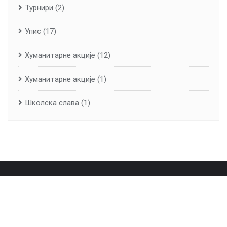
Турнири
(2)
Упис
(17)
Хуманитарне aкције
(12)
Хуманитарне акције
(1)
Школска слава
(1)
Почетна
О школи
Лична карта школе
Вијести
Контакт