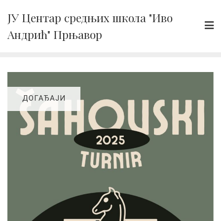
Skip
ЈУ Центар средњих школа "Иво
to
Андрић" Прњавор
content
ДОГАЂАЈИ