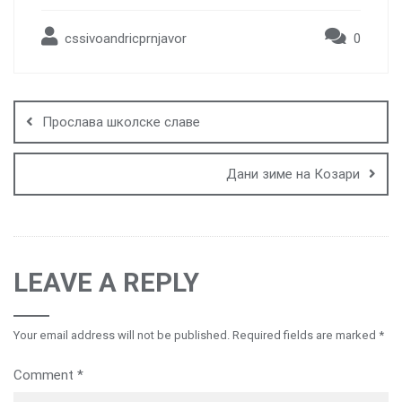
cssivoandricprnjavor
0
Post
navigation
Прослава школске славе
Дани зиме на Козари
LEAVE A REPLY
Your email address will not be published.
Required fields are marked
*
Comment
*