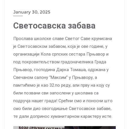
January 30, 2025
Светосавска забава
Прослава школске славе Светог Саве крунисана
је Светосавском забавом, која је ове године, у
организацији Кола српских сестара Прњавор и
под покровитељством градоначелника Града
Прњавор, господина Дарка Томаша, одржана у
Свечаном салону “Максим” у Прњавору, а
памтићемо је као 32.по реду, али прву на коју су
били позвани сви запослени у школама са
подручја нашег града! Срећни смо и поносни што
смо били дио овогодишње Светосавске забаве,
те дали допринос хуманитарном карактеру исте.