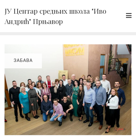
Skip
ЈУ Центар средњих школа "Иво
to
Андрић" Прњавор
content
ЗАБАВА